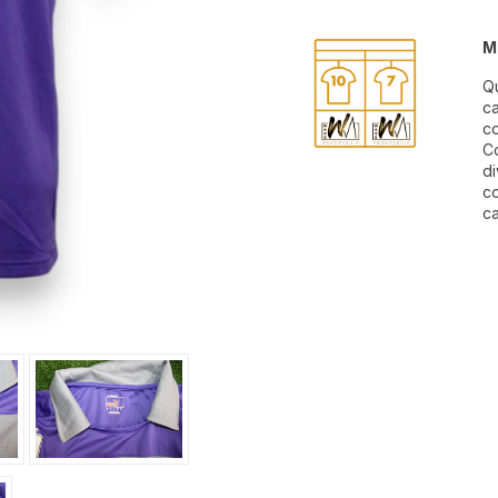
M
Qu
ca
c
Co
di
co
ca