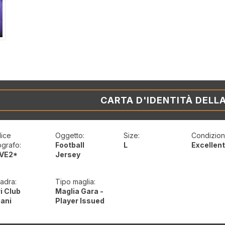
CARTA D'IDENTITÀ DELL
ice
Oggetto:
Size:
Condizioni
ografo:
Football
L
Excellen
VE2*
Jersey
adra:
Tipo maglia:
ri Club
Maglia Gara -
iani
Player Issued