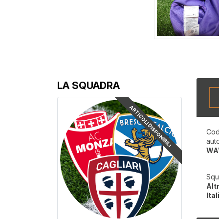
LA SQUADRA
ARTICOLI DISPONIBILI
Cod
aut
WA
Squ
Alt
Ital