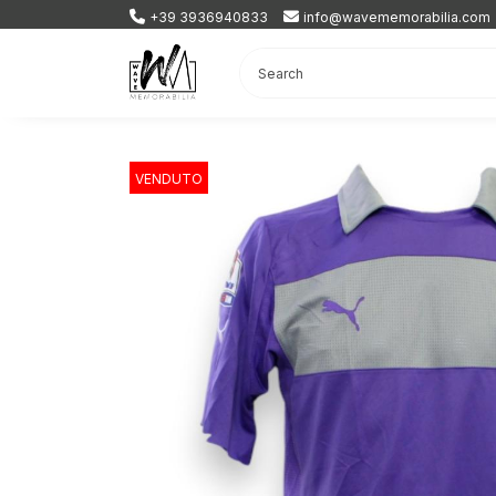
+39 3936940833
info@wavememorabilia.com
VENDUTO