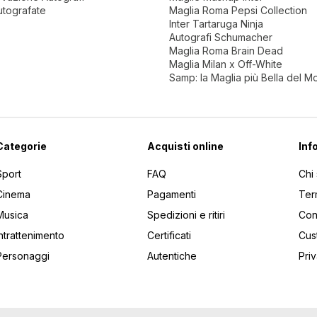
utografate
Maglia Roma Pepsi Collection
Inter Tartaruga Ninja
Autografi Schumacher
Maglia Roma Brain Dead
Maglia Milan x Off-White
Samp: la Maglia più Bella del 
Categorie
Acquisti online
Inf
Sport
FAQ
Chi
Cinema
Pagamenti
Ter
Musica
Spedizioni e ritiri
Cont
Intrattenimento
Certificati
Cus
Personaggi
Autentiche
Pri
utti gli articoli