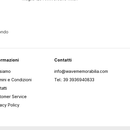
Mondo
ormazioni
Contatti
 siamo
info@wavememorabilia.com
mini e Condizioni
Tel.: 39 3936940833
atti
tomer Service
vacy Policy