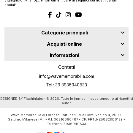
Vighignolo (Milano)… e non dimenticare di seguirci sui nostri canali
social!
Categorie principali
Acquisti online
Informazioni
Contatti
info@wavememorabilia.com
Tel.: 39 3936940833
DESIGNED BY
Flashinlabs
- © 2026. Tutte le immagini appartengono ai rispettivi
autori
Wave Memorabilia di Lorenzo Fortunati - Via Conti Venino 4, 20019
Settimo Milanese (MI) - P.I. 06216660487 - CF. FRTLNZ88S29D612E -
Telefono:
3936940833