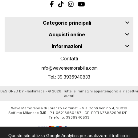
Categorie principali
Acquisti online
Informazioni
Contatti
info@wavememorabilia.com
Tel.: 39 3936940833
DESIGNED BY
Flashinlabs
- © 2026. Tutte le immagini appartengono ai rispettivi
autori
Wave Memorabilia di Lorenzo Fortunati - Via Conti Venino 4, 20019
Settimo Milanese (MI) - P.I. 06216660487 - CF. FRTLNZ88S29D612E -
Telefono:
3936940833
Questo sito utilizza Google Analytics per analizzare il traffico in