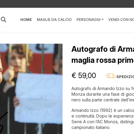
HOME
MAGLIE DA CALCIO
PERSONAGGI
VENDI CON NO
Autografo di Arm
maglia rossa prim
€ 59,00
SPEDIZI
Autografo di Armando Izzo su fot
Monza durante una fase di gioc
nero sulla parte centrale dell’i
Armando Izzo (1992) è un calciat
e continuità. Dopo le esperienz
Serie A con l’AC Monza, disting
campionato italiano.