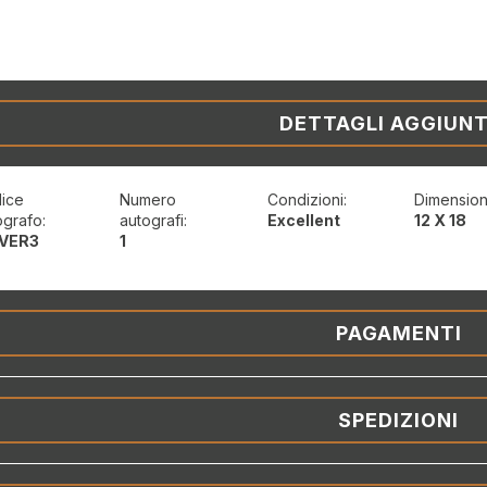
DETTAGLI AGGIUNT
ice
Numero
Condizioni:
Dimension
ografo:
autografi:
Excellent
12 X 18
VER3
1
PAGAMENTI
SPEDIZIONI