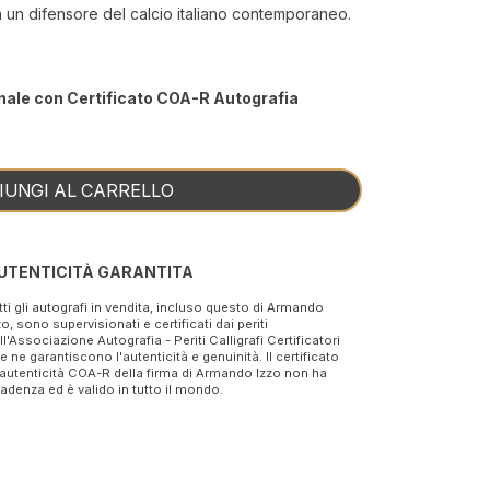
a un difensore del calcio italiano contemporaneo.
nale con Certificato COA-R Autografia
IUNGI AL CARRELLO
UTENTICITÀ GARANTITA
tti gli autografi in vendita, incluso questo di Armando
zo, sono supervisionati e certificati dai periti
ll'Associazione Autografia - Periti Calligrafi Certificatori
e ne garantiscono l'autenticità e genuinità. Il certificato
 autenticità COA-R della firma di Armando Izzo non ha
adenza ed è valido in tutto il mondo.