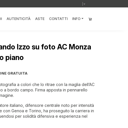
Select Language
▼
I
AUTENTICITÀ
ASTE
CONTATTI
INFO
ando Izzo su foto AC Monza
o piano
ONE GRATUITA
ografia a colori che lo ritrae con la maglia dell’AC
o a bordo campo. Firma apposta in pennarello
mmagine.
ore italiano, difensore centrale noto per intensità
e con Genoa e Torino, ha proseguito la carriera in
uendosi per solidità difensiva e esperienza nel