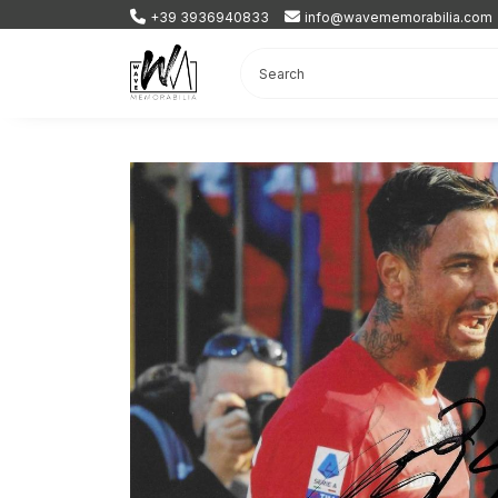
+39 3936940833
info@wavememorabilia.com