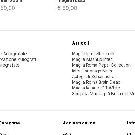
umero 55 a
maglia rossa
 59,00
€ 59,00
Articoli
ne Autografate
Maglie Inter Star Trek
vazione Autografi
Maglie Mashup Inter
utografate
Maglia Roma Pepsi Collection
Inter Tartaruga Ninja
Autografi Schumacher
Maglia Roma Brain Dead
Maglia Milan x Off-White
Samp: la Maglia più Bella del 
Categorie
Acquisti online
Inf
Sport
FAQ
Chi