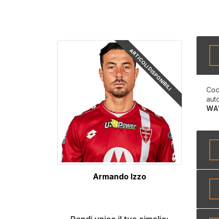
ARTICOLI DISPONIBILI
Cod
aut
WA
Armando Izzo