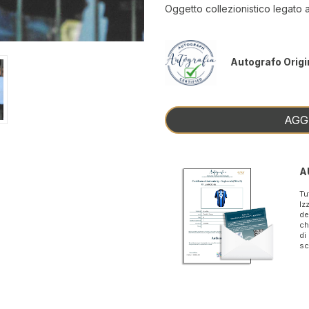
Oggetto collezionistico legato 
Autografo Origi
AGG
A
Tu
Iz
de
ch
di
sc