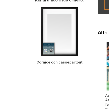
Rendi unico il tuo cimelio:
Altr
Cornice con passepartout
Au
Ar
f