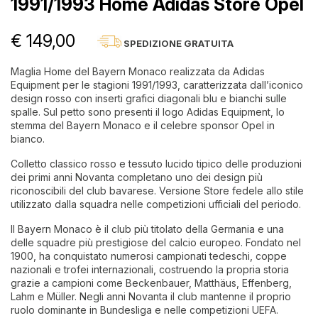
1991/1993 Home Adidas Store Opel
€ 149,00
SPEDIZIONE GRATUITA
Maglia Home del Bayern Monaco realizzata da Adidas
Equipment per le stagioni 1991/1993, caratterizzata dall’iconico
design rosso con inserti grafici diagonali blu e bianchi sulle
spalle. Sul petto sono presenti il logo Adidas Equipment, lo
stemma del Bayern Monaco e il celebre sponsor Opel in
bianco.
Colletto classico rosso e tessuto lucido tipico delle produzioni
dei primi anni Novanta completano uno dei design più
riconoscibili del club bavarese. Versione Store fedele allo stile
utilizzato dalla squadra nelle competizioni ufficiali del periodo.
Il Bayern Monaco è il club più titolato della Germania e una
delle squadre più prestigiose del calcio europeo. Fondato nel
1900, ha conquistato numerosi campionati tedeschi, coppe
nazionali e trofei internazionali, costruendo la propria storia
grazie a campioni come Beckenbauer, Matthäus, Effenberg,
Lahm e Müller. Negli anni Novanta il club mantenne il proprio
ruolo dominante in Bundesliga e nelle competizioni UEFA.