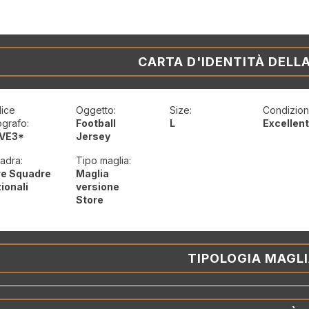
CARTA D'IDENTITÀ DELL
ice
Oggetto:
Size:
Condizioni
ografo:
Football
L
Excellen
VE3*
Jersey
adra:
Tipo maglia:
re Squadre
Maglia
ionali
versione
Store
TIPOLOGIA MAGL