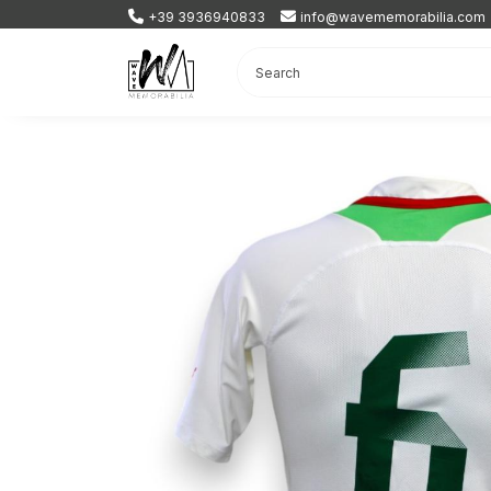
+39 3936940833
info@wavememorabilia.com