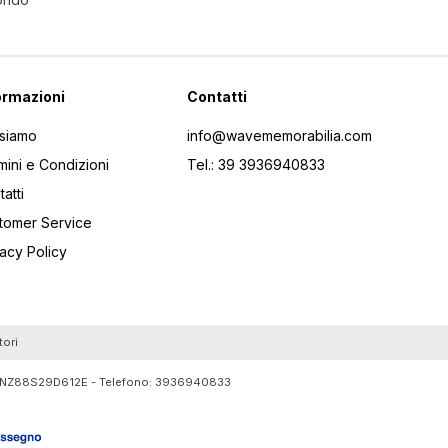
ormazioni
Contatti
 siamo
info@wavememorabilia.com
mini e Condizioni
Tel.: 39 3936940833
atti
tomer Service
vacy Policy
tori
RTLNZ88S29D612E - Telefono:
3936940833