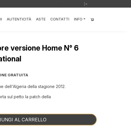
Select Language
▼
I
AUTENTICITÀ
ASTE
CONTATTI
INFO
ore versione Home N° 6
tional
ONE GRATUITA
 dell'Algeria della stagione 2012.
ta sul petto la patch della
IUNGI AL CARRELLO