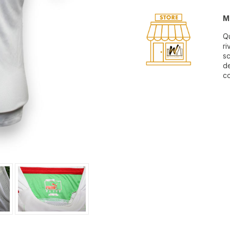
M
Qu
ri
sc
de
co