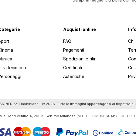
Categorie
Acquisti online
Inf
Sport
FAQ
Chi
Cinema
Pagamenti
Ter
Musica
Spedizioni e ritiri
Cont
Intrattenimento
Certificati
Cus
Personaggi
Autentiche
Pri
utti gli articoli
SIGNED BY
Flashinlabs
- © 2026. Tutte le immagini appartengono ai rispettivi au
 Via Conti Venino 4, 20019 Settimo Milanese (MI) - P.I. 06216660487 - CF. F