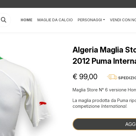
HOME
MAGLIE DA CALCIO
PERSONAGGI
VENDI CON NO
Algeria Maglia St
2012 Puma Interna
€ 99,00
SPEDIZI
Maglia Store N° 6 versione Home
La maglia prodotta da Puma ripor
competizione
International
.
AGG