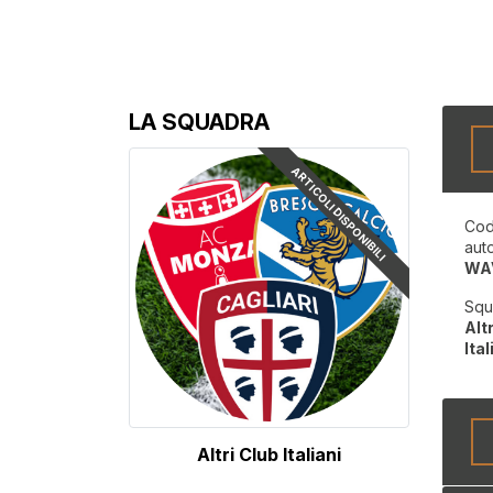
LA SQUADRA
ARTICOLI DISPONIBILI
Cod
aut
WA
Squ
Alt
Ital
Altri Club Italiani