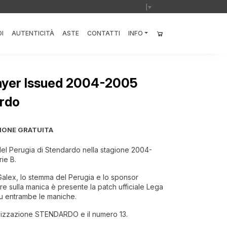
Select Language
▼
I
AUTENTICITÀ
ASTE
CONTATTI
INFO
layer Issued 2004-2005
rdo
IONE GRATUITA
del Perugia di Stendardo nella stagione 2004-
rie B.
 Galex, lo stemma del Perugia e lo sponsor
e sulla manica è presente la patch ufficiale Lega
 su entrambe le maniche.
alizzazione STENDARDO e il numero 13.