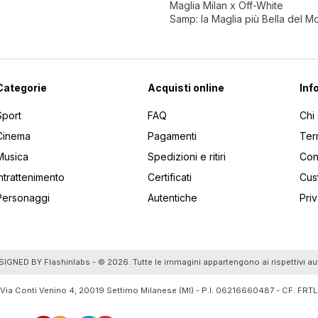
Maglia Milan x Off-White
Samp: la Maglia più Bella del 
Categorie
Acquisti online
Inf
Sport
FAQ
Chi
Cinema
Pagamenti
Ter
Musica
Spedizioni e ritiri
Cont
Intrattenimento
Certificati
Cus
Personaggi
Autentiche
Pri
utti gli articoli
SIGNED BY
Flashinlabs
- © 2026. Tutte le immagini appartengono ai rispettivi au
 Via Conti Venino 4, 20019 Settimo Milanese (MI) - P.I. 06216660487 - CF. F