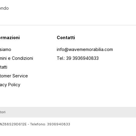
Mondo
ormazioni
Contatti
 siamo
info@wavememorabilia.com
mini e Condizioni
Tel.: 39 3936940833
atti
tomer Service
vacy Policy
tori
RTLNZ88S29D612E - Telefono:
3936940833