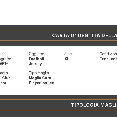
CARTA D'IDENTITÀ DELL
ice
Oggetto:
Size:
Condizioni
ografo:
Football
XL
Excellen
VE1-
Jersey
adra:
Tipo maglia:
ri Club
Maglia Gara -
iani
Player Issued
TIPOLOGIA MAGL