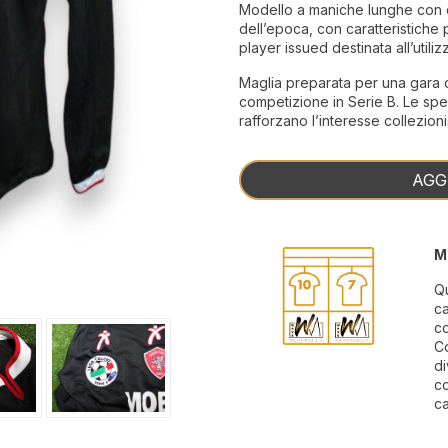
Modello a maniche lunghe con col
dell’epoca, con caratteristiche 
player issued destinata all’utili
Maglia preparata per una gara 
competizione in Serie B. Le spe
rafforzano l’interesse collezioni
AGG
M
Qu
ca
c
Co
di
co
ca