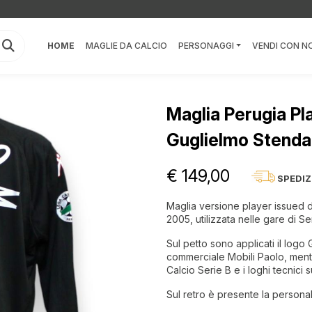
HOME
MAGLIE DA CALCIO
PERSONAGGI
VENDI CON NO
Maglia Perugia P
Guglielmo Stenda
€ 149,00
SPEDIZ
Maglia versione player issued 
2005, utilizzata nelle gare di Se
Sul petto sono applicati il logo
commerciale Mobili Paolo, mentr
Calcio Serie B e i loghi tecnici
Sul retro è presente la person