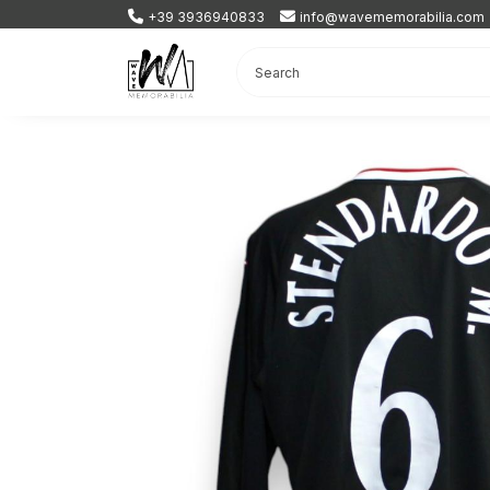
+39 3936940833
info@wavememorabilia.com