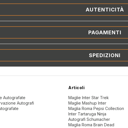
AUTENTICITÀ
PAGAMENTI
SPEDIZIONI
Articoli
ne Autografate
Maglie Inter Star Trek
vazione Autografi
Maglie Mashup Inter
utografate
Maglia Roma Pepsi Collection
Inter Tartaruga Ninja
Autografi Schumacher
Maglia Roma Brain Dead