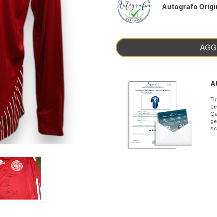
Autografo Origi
AGG
A
Tu
ce
Ca
ge
sc