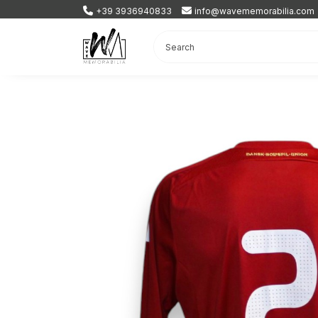
+39 3936940833
info@wavememorabilia.com