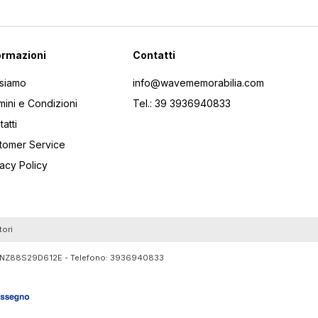
ormazioni
Contatti
 siamo
info@wavememorabilia.com
mini e Condizioni
Tel.: 39 3936940833
atti
tomer Service
vacy Policy
tori
RTLNZ88S29D612E - Telefono:
3936940833