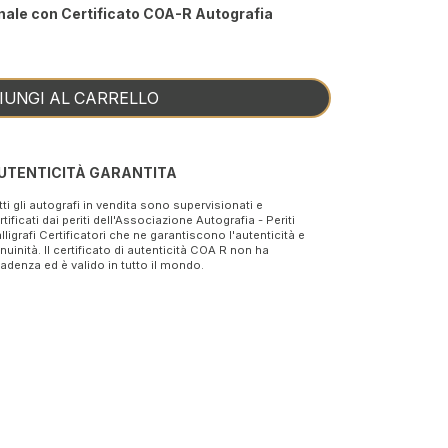
nale con Certificato COA-R Autografia
IUNGI AL CARRELLO
UTENTICITÀ GARANTITA
tti gli autografi in vendita sono supervisionati e
rtificati dai periti dell'Associazione Autografia - Periti
lligrafi Certificatori che ne garantiscono l'autenticità e
nuinità. Il certificato di autenticità COA R non ha
adenza ed è valido in tutto il mondo.