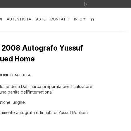
Select Language
▼
I
AUTENTICITÀ
ASTE
CONTATTI
INFO
 2008 Autografo Yussuf
ssued Home
IONE GRATUITA
ome della Danimarca preparata per il calciatore
na partita dell'International.
aniche lunghe.
ramente autografa e firmata di Yussuf Poulsen.