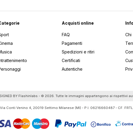
Categorie
Acquisti online
Inf
Sport
FAQ
Chi
Cinema
Pagamenti
Ter
Musica
Spedizioni e ritiri
Cont
Intrattenimento
Certificati
Cus
Personaggi
Autentiche
Pri
utti gli articoli
SIGNED BY
Flashinlabs
- © 2026. Tutte le immagini appartengono ai rispettivi au
 Via Conti Venino 4, 20019 Settimo Milanese (MI) - P.I. 06216660487 - CF. F