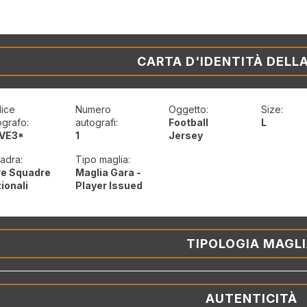
CARTA D'IDENTITÀ DELL
ice
Numero
Oggetto:
Size:
ografo:
autografi:
Football
L
VE3*
1
Jersey
adra:
Tipo maglia:
re Squadre
Maglia Gara -
ionali
Player Issued
TIPOLOGIA MAGL
AUTENTICITÀ