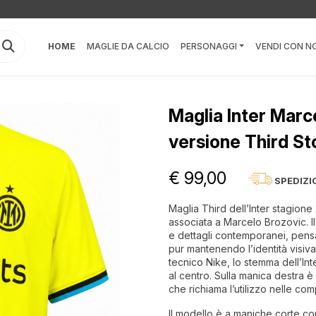
HOME
MAGLIE DA CALCIO
PERSONAGGI
VENDI CON NO
Maglia Inter Mar
versione Third St
€ 99,00
SPEDIZI
Maglia Third dell’Inter stagion
associata a Marcelo Brozovic. I
e dettagli contemporanei, pensa
pur mantenendo l’identità visiva
tecnico Nike, lo stemma dell’Int
al centro. Sulla manica destra è 
che richiama l’utilizzo nelle com
Il modello è a maniche corte con