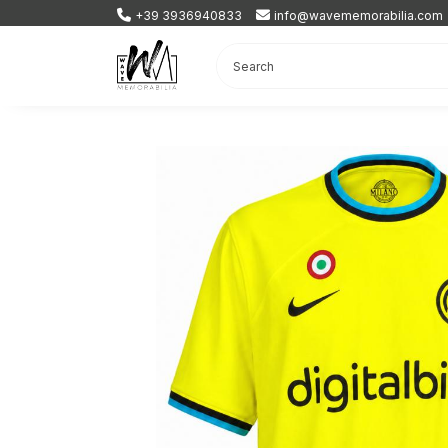
+39 3936940833
info@wavememorabilia.com