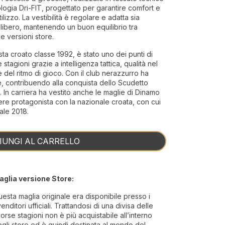
logia Dri-FIT, progettato per garantire comfort e
ilizzo. La vestibilità è regolare e adatta sia
po libero, mantenendo un buon equilibrio tra
le versioni store.
a croato classe 1992, è stato uno dei punti di
 stagioni grazie a intelligenza tattica, qualità nel
 del ritmo di gioco. Con il club nerazzurro ha
, contribuendo alla conquista dello Scudetto
li. In carriera ha vestito anche le maglie di Dinamo
ere protagonista con la nazionale croata, con cui
ale 2018.
IUNGI AL CARRELLO
aglia versione Store:
esta maglia originale era disponibile presso i
venditori ufficiali. Trattandosi di una divisa delle
orse stagioni non è più acquistabile all’interno
gli store ed è quindi destinata al mondo del