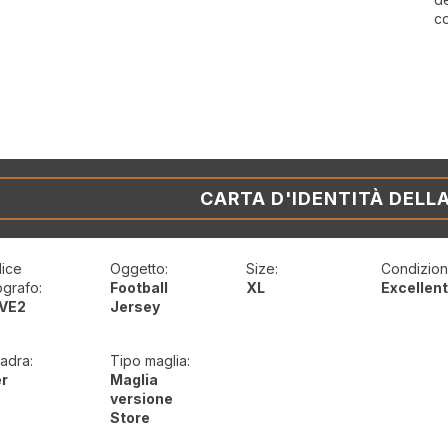
co
CARTA D'IDENTITÀ DELL
ice
Oggetto:
Size:
Condizioni
ografo:
Football
XL
Excellen
VE2
Jersey
adra:
Tipo maglia:
er
Maglia
versione
Store