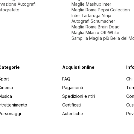
vazione Autografi
Maglie Mashup Inter
utografate
Maglia Roma Pepsi Collection
Inter Tartaruga Ninja
Autografi Schumacher
Maglia Roma Brain Dead
Maglia Milan x Off-White
Samp: la Maglia più Bella del 
Categorie
Acquisti online
Inf
Sport
FAQ
Chi
Cinema
Pagamenti
Ter
Musica
Spedizioni e ritiri
Cont
Intrattenimento
Certificati
Cus
Personaggi
Autentiche
Pri
utti gli articoli