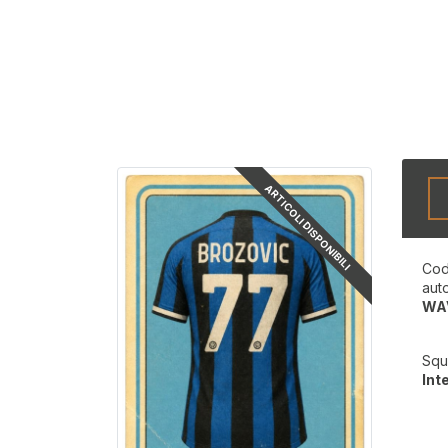
ARTICOLI DISPONIBILI
Cod
aut
WA
Squ
Int