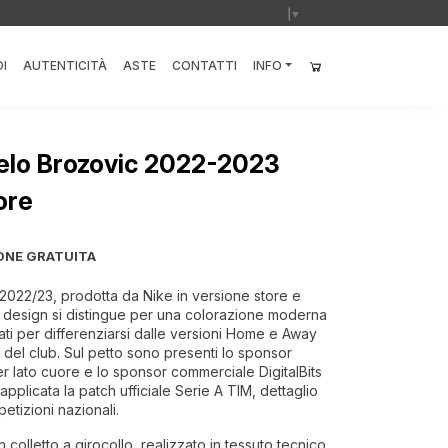
Select Language
▼
I
AUTENTICITÀ
ASTE
CONTATTI
INFO
celo Brozovic 2022-2023
ore
ONE GRATUITA
e 2022/23, prodotta da Nike in versione store e
l design si distingue per una colorazione moderna
ti per differenziarsi dalle versioni Home e Away
 del club. Sul petto sono presenti lo sponsor
er lato cuore e lo sponsor commerciale DigitalBits
applicata la patch ufficiale Serie A TIM, dettaglio
petizioni nazionali.
 colletto a girocollo, realizzato in tessuto tecnico