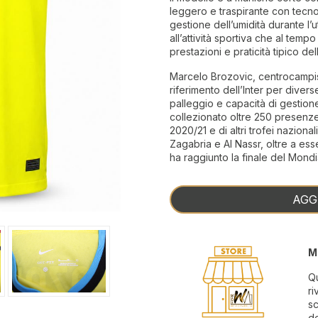
leggero e traspirante con tecno
gestione dell’umidità durante l’ut
all’attività sportiva che al tem
prestazioni e praticità tipico del
Marcelo Brozovic, centrocampist
riferimento dell’Inter per diverse
palleggio e capacità di gestione
collezionato oltre 250 presenze
2020/21 e di altri trofei naziona
Zagabria e Al Nassr, oltre a ess
ha raggiunto la finale del Mondi
AGG
M
Qu
ri
sc
de