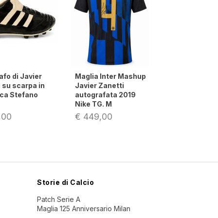
lia Inter Mashup
Autografo di Javier
Autograf
er Zanetti
Zanetti con
Zanetti 
ografata 2019
Champions League
fotografi
e TG. M
Triplete 2010
numero 
capitano
49,00
€ 129,00
€ 129,0
Storie di Calcio
Patch Serie A
Maglia 125 Anniversario Milan