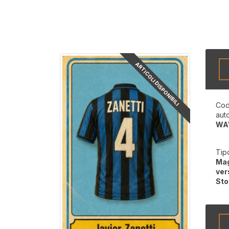
ARTICOLI DISPONIBILI
Cod
aut
WA
Tip
Mag
ver
Sto