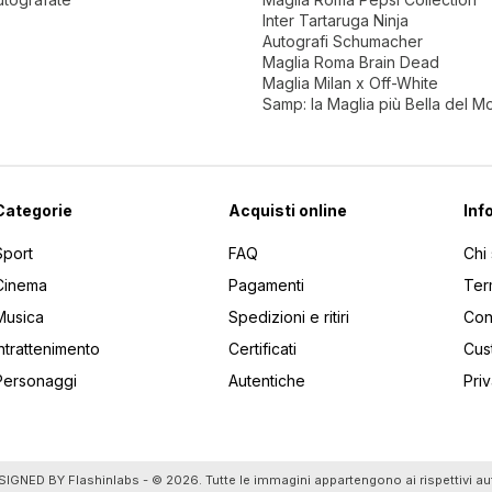
Inter Tartaruga Ninja
Autografi Schumacher
Maglia Roma Brain Dead
Maglia Milan x Off-White
Samp: la Maglia più Bella del 
Categorie
Acquisti online
Inf
Sport
FAQ
Chi
Cinema
Pagamenti
Ter
Musica
Spedizioni e ritiri
Cont
Intrattenimento
Certificati
Cus
Personaggi
Autentiche
Pri
utti gli articoli
SIGNED BY
Flashinlabs
- © 2026. Tutte le immagini appartengono ai rispettivi au