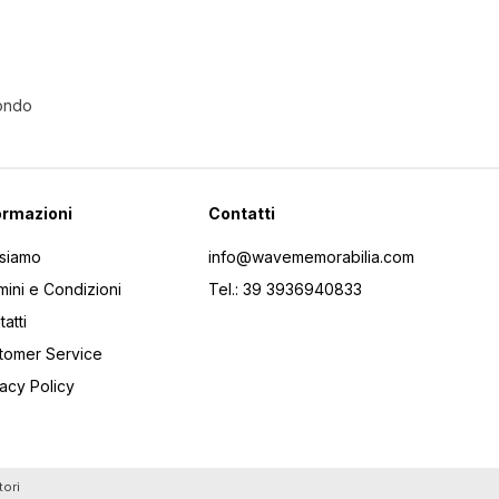
Mondo
ormazioni
Contatti
 siamo
info@wavememorabilia.com
mini e Condizioni
Tel.: 39 3936940833
atti
tomer Service
vacy Policy
tori