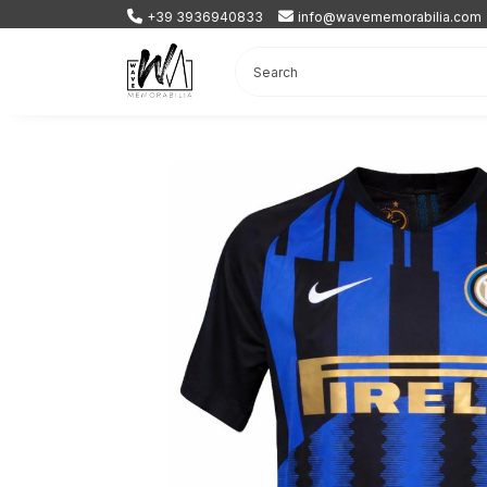
+39 3936940833
info@wavememorabilia.com