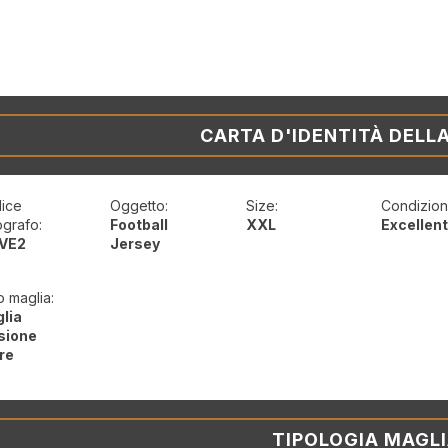
CARTA D'IDENTITÀ DELL
ice
Oggetto:
Size:
Condizioni
ografo:
Football
XXL
Excellen
VE2
Jersey
o maglia:
lia
sione
re
TIPOLOGIA MAGL