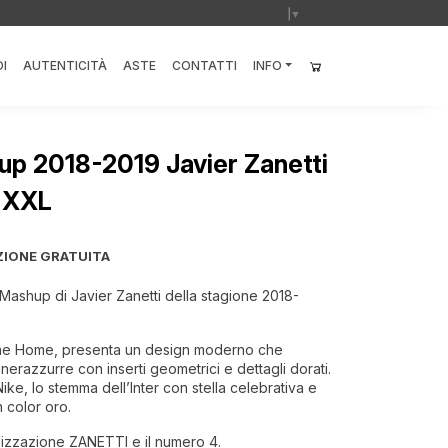
Select Language
▼
I
AUTENTICITÀ
ASTE
CONTATTI
INFO
up 2018-2019 Javier Zanetti
g XXL
ZIONE GRATUITA
 Mashup di Javier Zanetti della stagione 2018-
ione Home, presenta un design moderno che
 nerazzurre con inserti geometrici e dettagli dorati.
Nike, lo stemma dell’Inter con stella celebrativa e
n color oro.
lizzazione ZANETTI e il numero 4.