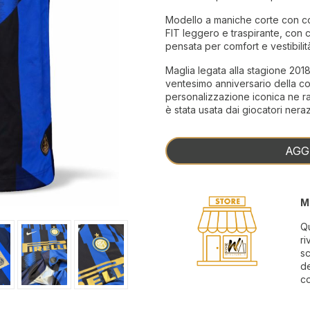
Modello a maniche corte con coll
FIT leggero e traspirante, con c
pensata per comfort e vestibilit
Maglia legata alla stagione 2018-
ventesimo anniversario della co
personalizzazione iconica ne ra
è stata usata dai giocatori nera
AGG
M
Qu
ri
sc
de
co