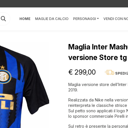
HOME
MAGLIE DA CALCIO
PERSONAGGI
VENDI CON NO
Maglia Inter Mash
versione Store t
€ 299,00
SPEDI
Maglia versione store dell’Inter
2019.
Realizzata da Nike nella vers
reinterpreta le classiche strisce
Sul petto sono applicati il logo 
lo sponsor commerciale Pirelli i
Sul retro è presente la persona