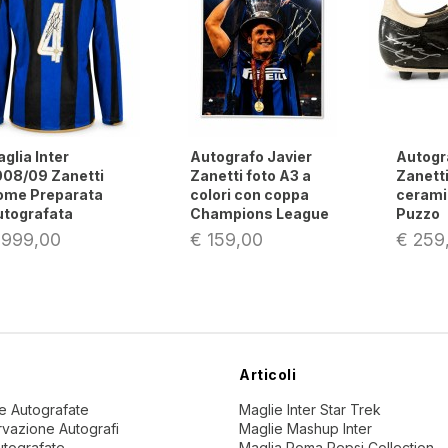
Autografo Javier
Autografo di Javier
Mag
Zanetti foto A3 a
Zanetti su scarpa in
Javi
colori con coppa
ceramica Stefano
aut
Champions League
Puzzo
Nik
€ 159,00
€ 259,00
€ 4
Articoli
ne Autografate
Maglie Inter Star Trek
vazione Autografi
Maglie Mashup Inter
utografate
Maglia Roma Pepsi Collection