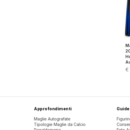
Maglia Inter
2008/09 Zanetti
Home Preparata
Autografata
€ 999,00
Approfondimenti
Guide
Maglie Autografate
Figuri
Tipologie Maglie da Calcio
Conser
Ronaldomania
Foto A