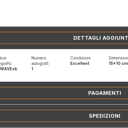
DETTAGLI AGGIUNT
ice
Numero
Condizioni:
Dimension
ografo:
autografi:
Excellent
15x10 c
-WAVEok
1
PAGAMENTI
SPEDIZIONI