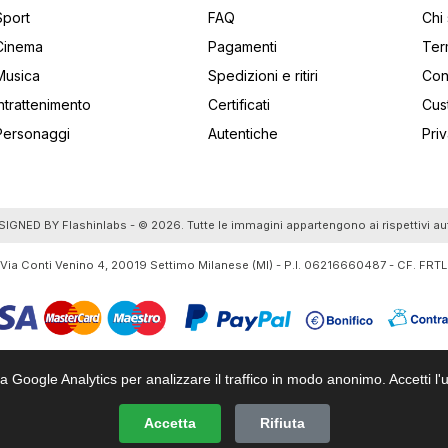
Sport
FAQ
Chi
Cinema
Pagamenti
Ter
Musica
Spedizioni e ritiri
Cont
Intrattenimento
Certificati
Cus
Personaggi
Autentiche
Pri
utti gli articoli
SIGNED BY
Flashinlabs
- © 2026. Tutte le immagini appartengono ai rispettivi au
 Via Conti Venino 4, 20019 Settimo Milanese (MI) - P.I. 06216660487 - CF. F
za Google Analytics per analizzare il traffico in modo anonimo. Accetti l'u
Accetta
Rifiuta