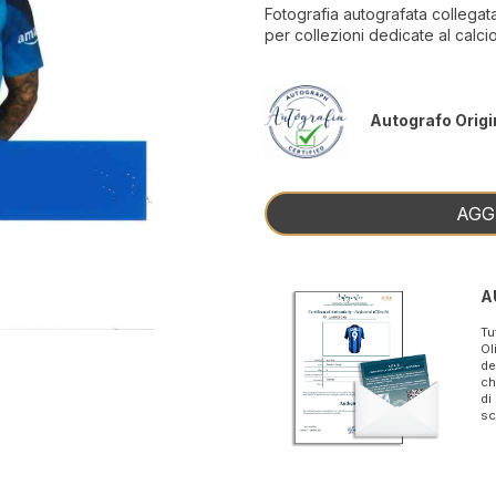
Fotografia autografata collegata
per collezioni dedicate al calcio
Autografo Origi
AGG
A
Tu
Ol
de
ch
di
sc