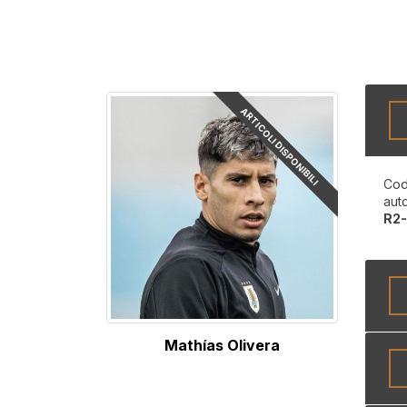
ARTICOLI DISPONIBILI
Cod
aut
R2
Mathías Olivera