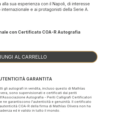
 alla sua esperienza con il Napoli, di interesse
 internazionale e ai protagonisti della Serie A.
nale con Certificato COA-R Autografia
IUNGI AL CARRELLO
UTENTICITÀ GARANTITA
tti gli autografi in vendita, incluso questo di Mathías
ivera, sono supervisionati e certificati dai periti
ll'Associazione Autografia - Periti Calligrafi Certificatori
e ne garantiscono l'autenticità e genuinità. Il certificato
 autenticità COA-R della firma di Mathías Olivera non ha
adenza ed è valido in tutto il mondo.