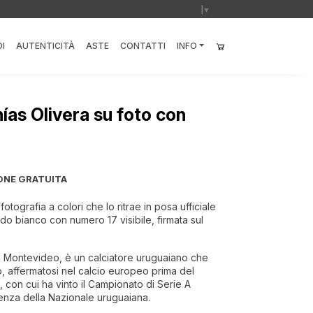
Select Language
▼
I
AUTENTICITÀ
ASTE
CONTATTI
INFO
ías Olivera su foto con
ONE GRATUITA
otografia a colori che lo ritrae in posa ufficiale
do bianco con numero 17 visibile, firmata sul
 a Montevideo, è un calciatore uruguaiano che
tro, affermatosi nel calcio europeo prima del
, con cui ha vinto il Campionato di Serie A
enza della Nazionale uruguaiana.