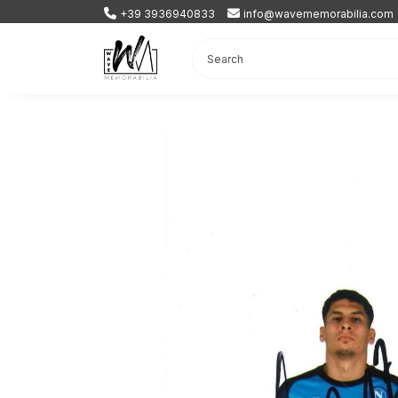
+39 3936940833
info@wavememorabilia.com