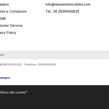
 siamo
info@wavememorabilia.com
mini e Condizioni
Tel.: 39 3936940833
atti
tomer Service
vacy Policy
tori
RTLNZ88S29D612E - Telefono:
3936940833
tilizzo dei cookie?