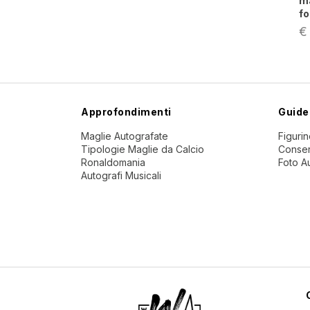
ma
fo
€
Approfondimenti
Guide
Maglie Autografate
Figuri
Tipologie Maglie da Calcio
Conser
Ronaldomania
Foto A
Autografi Musicali