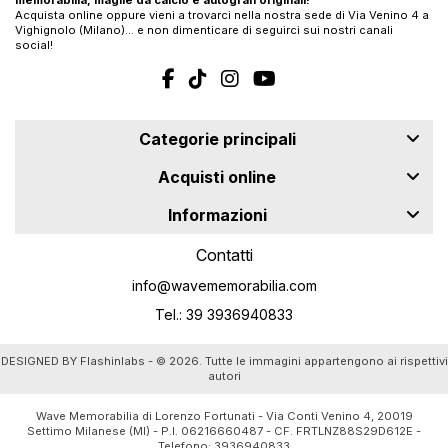
Acquista online oppure vieni a trovarci nella nostra sede di Via Venino 4 a
Vighignolo (Milano)… e non dimenticare di seguirci sui nostri canali
social!
Categorie principali
Acquisti online
Informazioni
Contatti
info@wavememorabilia.com
Tel.: 39 3936940833
DESIGNED BY
Flashinlabs
- © 2026. Tutte le immagini appartengono ai rispettivi
autori
Wave Memorabilia di Lorenzo Fortunati - Via Conti Venino 4, 20019
Settimo Milanese (MI) - P.I. 06216660487 - CF. FRTLNZ88S29D612E -
Telefono:
3936940833