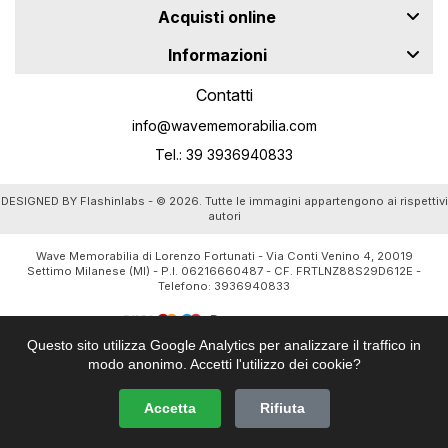
Acquisti online
Informazioni
Contatti
info@wavememorabilia.com
Tel.: 39 3936940833
DESIGNED BY
Flashinlabs
- © 2026. Tutte le immagini appartengono ai rispettivi
autori
Wave Memorabilia di Lorenzo Fortunati - Via Conti Venino 4, 20019
Settimo Milanese (MI) - P.I. 06216660487 - CF. FRTLNZ88S29D612E -
Telefono:
3936940833
Questo sito utilizza Google Analytics per analizzare il traffico in
modo anonimo. Accetti l'utilizzo dei cookie?
Accetta
Rifiuta