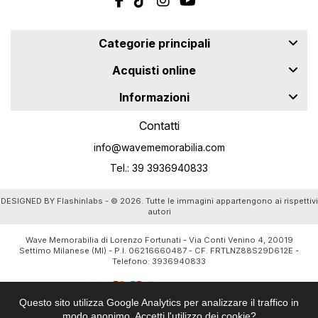
Categorie principali
Acquisti online
Informazioni
Contatti
info@wavememorabilia.com
Tel.: 39 3936940833
DESIGNED BY
Flashinlabs
- © 2026. Tutte le immagini appartengono ai rispettivi
autori
Wave Memorabilia di Lorenzo Fortunati - Via Conti Venino 4, 20019
Settimo Milanese (MI) - P.I. 06216660487 - CF. FRTLNZ88S29D612E -
Telefono:
3936940833
Questo sito utilizza Google Analytics per analizzare il traffico in
modo anonimo. Accetti l'utilizzo dei cookie?