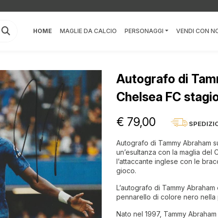
HOME
MAGLIE DA CALCIO
PERSONAGGI
VENDI CON NO
Autografo di Tam
Chelsea FC stagi
€ 79,00
SPEDIZI
Autografo di Tammy Abraham su f
un’esultanza con la maglia del 
l’attaccante inglese con le bra
gioco.
L’autografo di Tammy Abraham è
pennarello di colore nero nella
Nato nel 1997, Tammy Abraham è