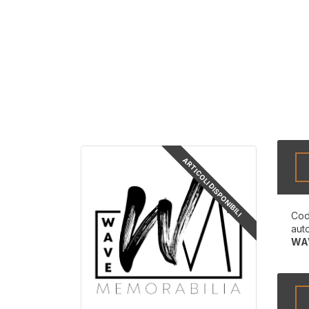
ARTICOLI DISPONIBILI
Cod
aut
WA