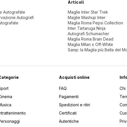
Articoli
ne Autografate
Maglie Inter Star Trek
vazione Autografi
Maglie Mashup Inter
utografate
Maglia Roma Pepsi Collection
Inter Tartaruga Ninja
Autografi Schumacher
Maglia Roma Brain Dead
Maglia Milan x Off-White
Samp: la Maglia più Bella del 
Categorie
Acquisti online
Inf
Sport
FAQ
Chi
Cinema
Pagamenti
Ter
Musica
Spedizioni e ritiri
Cont
Intrattenimento
Certificati
Cus
Personaggi
Autentiche
Pri