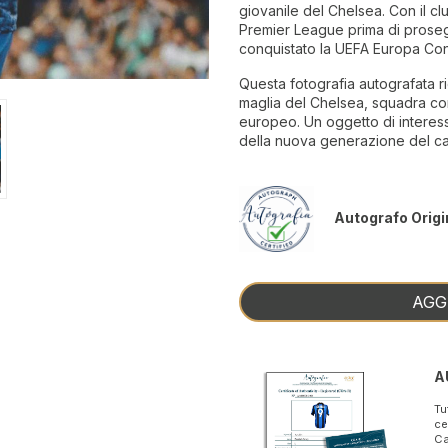
giovanile del Chelsea. Con il cl
Premier League prima di prosegu
conquistato la UEFA Europa Co
Questa fotografia autografata r
maglia del Chelsea, squadra con 
europeo. Un oggetto di interess
della nuova generazione del cal
Autografo Origi
AGG
A
Tu
ce
Ca