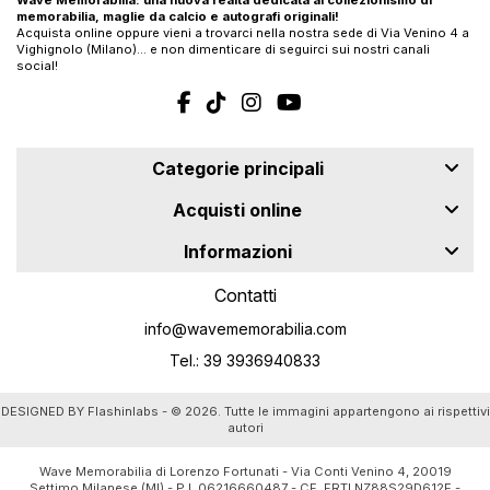
Wave Memorabilia: una nuova realtà dedicata al collezionismo di
memorabilia, maglie da calcio e autografi originali!
Acquista online oppure vieni a trovarci nella nostra sede di Via Venino 4 a
Vighignolo (Milano)… e non dimenticare di seguirci sui nostri canali
social!
Categorie principali
Acquisti online
Informazioni
Contatti
info@wavememorabilia.com
Tel.: 39 3936940833
DESIGNED BY
Flashinlabs
- © 2026. Tutte le immagini appartengono ai rispettivi
autori
Wave Memorabilia di Lorenzo Fortunati - Via Conti Venino 4, 20019
Settimo Milanese (MI) - P.I. 06216660487 - CF. FRTLNZ88S29D612E -