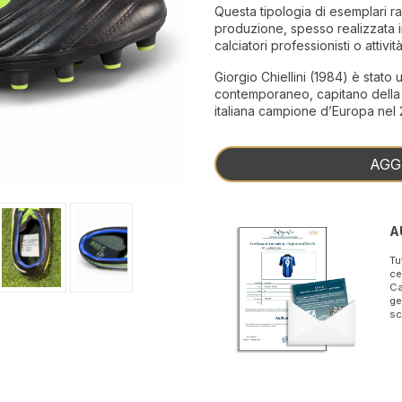
Questa tipologia di esemplari r
produzione, spesso realizzata i
calciatori professionisti o attiv
Giorgio Chiellini (1984) è stato u
contemporaneo, capitano della 
italiana campione d’Europa nel 
AGG
A
Tu
ce
Ca
ge
sc