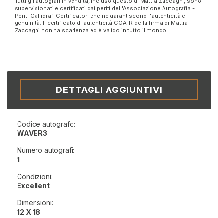
Tutti gli autografi in vendita, incluso questo di Mattia Zaccagni, sono
supervisionati e certificati dai periti dell'Associazione Autografia -
Periti Calligrafi Certificatori che ne garantiscono l'autenticità e
genuinità. Il certificato di autenticità COA-R della firma di Mattia
Zaccagni non ha scadenza ed è valido in tutto il mondo.
DETTAGLI AGGIUNTIVI
Codice autografo:
WAVER3
Numero autografi:
1
Condizioni:
Excellent
Dimensioni:
12 X 18