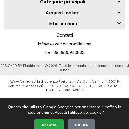
Categorie principali
Acquisti online
Informazioni
Contatti
info@wavememorabilia.com
Tel.: 39 3936940833
DESIGNED BY
Flashinlabs
- © 2026. Tutte le immagini appartengono ai rispettivi
autori
Wave Memorabilia di Lorenzo Fortunati - Via Conti Venino 4, 20019
Settimo Milanese (MI) - P.I. 06216660487 - CF. FRTLNZ88S29D612E -
Telefono:
3936940833
Questo sito utilizza Google Analytics per analizzare il traffico in
modo anonimo. Accetti l'utilizzo dei cookie?
Accetta
Rifiuta