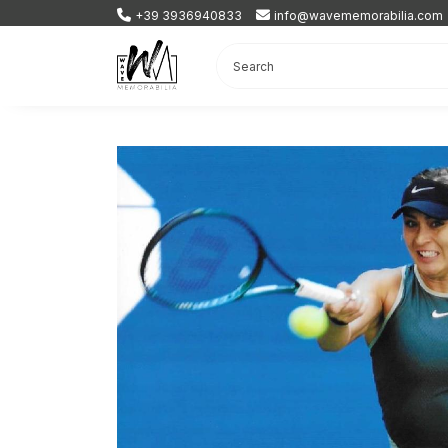
+39 3936940833
info@wavememorabilia.com