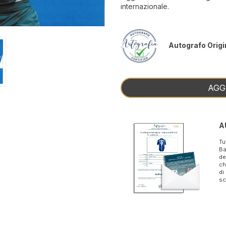
internazionale.
Autografo Origi
AGG
A
Tu
Ba
de
ch
di
sc