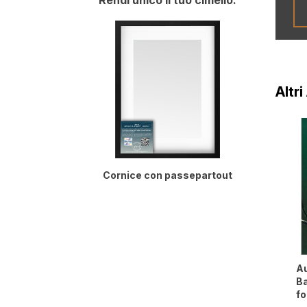
Rendi unico il tuo cimelio:
Altri
Cornice con passepartout
Au
B
fo