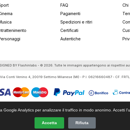
Sport
FAQ
Chi
Cinema
Pagamenti
Ter
Musica
Spedizioni e ritiri
Cont
Intrattenimento
Certificati
Cus
Personaggi
Autentiche
Pri
utti gli articoli
SIGNED BY
Flashinlabs
- © 2026. Tutte le immagini appartengono ai rispettivi au
 Via Conti Venino 4, 20019 Settimo Milanese (MI) - P.I. 06216660487 - CF. F
za Google Analytics per analizzare il traffico in modo anonimo. Accetti l'u
Accetta
Rifiuta