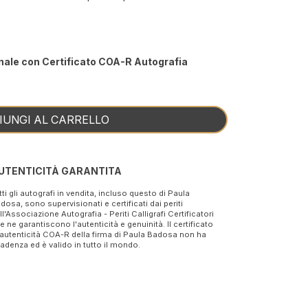
nale con Certificato COA-R Autografia
IUNGI AL CARRELLO
UTENTICITÀ GARANTITA
tti gli autografi in vendita, incluso questo di Paula
dosa, sono supervisionati e certificati dai periti
ll'Associazione Autografia - Periti Calligrafi Certificatori
e ne garantiscono l'autenticità e genuinità. Il certificato
 autenticità COA-R della firma di Paula Badosa non ha
adenza ed è valido in tutto il mondo.