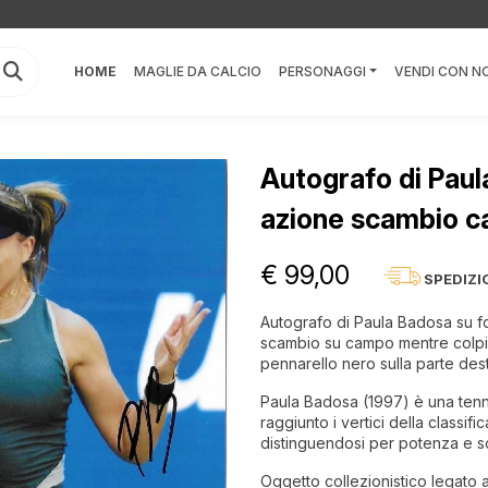
HOME
MAGLIE DA CALCIO
PERSONAGGI
VENDI CON NO
Autografo di Paul
azione scambio 
€ 99,00
SPEDIZI
Autografo di Paula Badosa su fot
scambio su campo mentre colpisc
pennarello nero sulla parte des
Paula Badosa (1997) è una tenn
raggiunto i vertici della classifi
distinguendosi per potenza e s
Oggetto collezionistico legato a