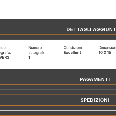
DETTAGLI AGGIUNT
ice
Numero
Condizioni:
Dimension
ografo:
autografi:
Excellent
10 X 15
VER3
1
PAGAMENTI
SPEDIZIONI