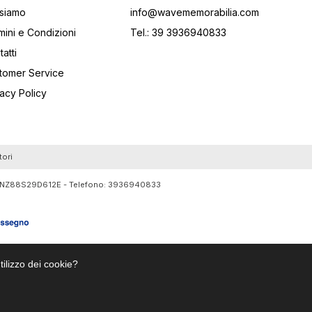
 siamo
info@wavememorabilia.com
mini e Condizioni
Tel.: 39 3936940833
atti
tomer Service
vacy Policy
tori
RTLNZ88S29D612E - Telefono:
3936940833
tilizzo dei cookie?