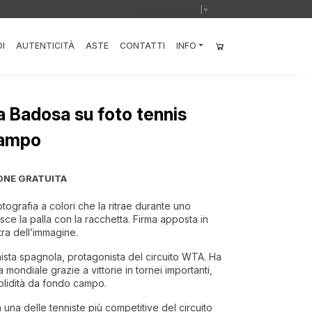
Select Language
▼
I
AUTENTICITÀ
ASTE
CONTATTI
INFO
a Badosa su foto tennis
campo
ONE GRATUITA
ografia a colori che la ritrae durante uno
e la palla con la racchetta. Firma apposta in
tra dell’immagine.
ista spagnola, protagonista del circuito WTA. Ha
ca mondiale grazie a vittorie in tornei importanti,
olidità da fondo campo.
 una delle tenniste più competitive del circuito