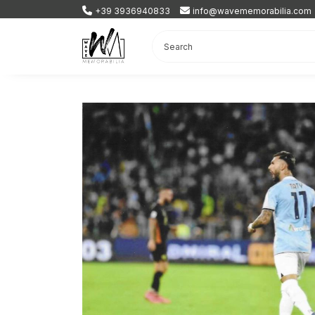
+39 3936940833
info@wavememorabilia.com