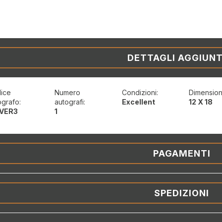
DETTAGLI AGGIUNT
ice
Numero
Condizioni:
Dimension
ografo:
autografi:
Excellent
12 X 18
VER3
1
PAGAMENTI
SPEDIZIONI