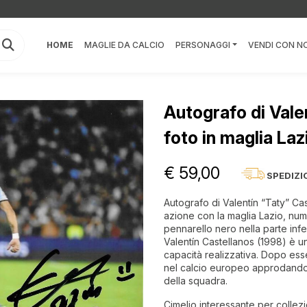
HOME
MAGLIE DA CALCIO
PERSONAGGI
VENDI CON NO
Autografo di Vale
foto in maglia Laz
€ 59,00
SPEDIZI
Autografo di Valentín “Taty” Cast
azione con la maglia Lazio, nume
pennarello nero nella parte infe
Valentín Castellanos (1998) è u
capacità realizzativa. Dopo ess
nel calcio europeo approdando 
della squadra.
Cimelio interessante per collezi