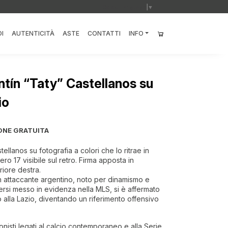
Select Language
▼
I
AUTENTICITÀ
ASTE
CONTATTI
INFO
ntín “Taty” Castellanos su
io
ONE GRATUITA
ellanos su fotografia a colori che lo ritrae in
ro 17 visibile sul retro. Firma apposta in
riore destra.
n attaccante argentino, noto per dinamismo e
ersi messo in evidenza nella MLS, si è affermato
alla Lazio, diventando un riferimento offensivo
onisti legati al calcio contemporaneo e alla Serie