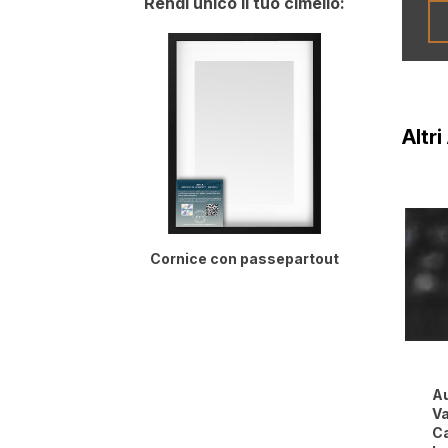
Rendi unico il tuo cimelio:
Altri
Cornice con passepartout
Au
Va
Ca