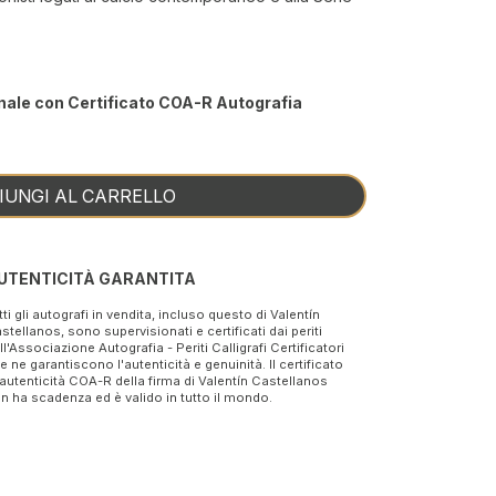
nale con Certificato COA-R Autografia
IUNGI AL CARRELLO
UTENTICITÀ GARANTITA
tti gli autografi in vendita, incluso questo di Valentín
stellanos, sono supervisionati e certificati dai periti
ll'Associazione Autografia - Periti Calligrafi Certificatori
e ne garantiscono l'autenticità e genuinità. Il certificato
 autenticità COA-R della firma di Valentín Castellanos
n ha scadenza ed è valido in tutto il mondo.