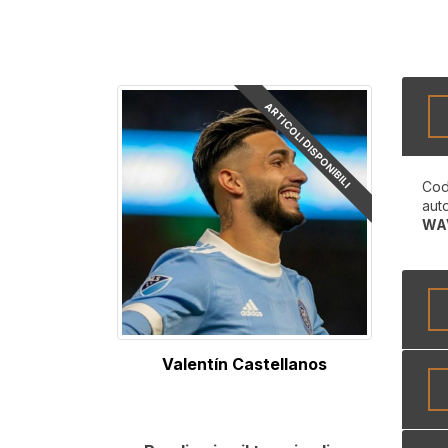
ARTICOLI DISPONIBILI
Cod
aut
WA
Valentín Castellanos