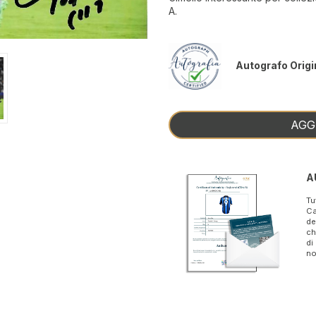
A.
Autografo Origi
AGG
A
Tu
Ca
de
ch
di
no