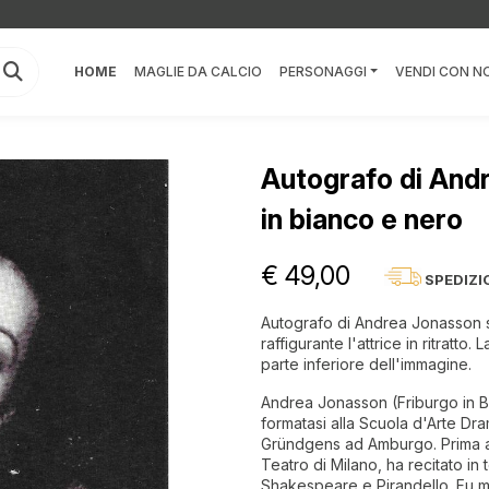
HOME
MAGLIE DA CALCIO
PERSONAGGI
VENDI CON NO
Autografo di Andr
in bianco e nero
€ 49,00
SPEDIZI
Autografo di Andrea Jonasson su
raffigurante l'attrice in ritratto
parte inferiore dell'immagine.
Andrea Jonasson (Friburgo in Br
formatasi alla Scuola d'Arte Dr
Gründgens ad Amburgo. Prima at
Teatro di Milano, ha recitato in 
Shakespeare e Pirandello. Fu mo