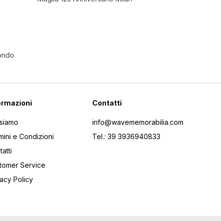
Mondo
ormazioni
Contatti
 siamo
info@wavememorabilia.com
mini e Condizioni
Tel.: 39 3936940833
atti
tomer Service
vacy Policy