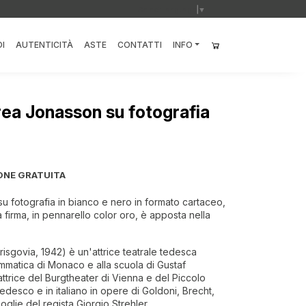
Select Language
▼
I
AUTENTICITÀ
ASTE
CONTATTI
INFO
ea Jonasson su fotografia
ONE GRATUITA
 fotografia in bianco e nero in formato cartaceo,
. La firma, in pennarello color oro, è apposta nella
isgovia, 1942) è un'attrice teatrale tedesca
ammatica di Monaco e alla scuola di Gustaf
trice del Burgtheater di Vienna e del Piccolo
tedesco e in italiano in opere di Goldoni, Brecht,
glie del regista Giorgio Strehler.