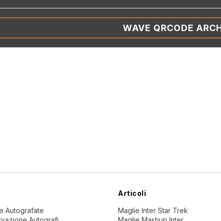
WAVE QRCODE ARCH
Articoli
ne Autografate
Maglie Inter Star Trek
vazione Autografi
Maglie Mashup Inter