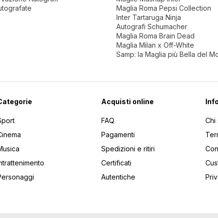
utografate
Maglia Roma Pepsi Collection
Inter Tartaruga Ninja
Autografi Schumacher
Maglia Roma Brain Dead
Maglia Milan x Off-White
Samp: la Maglia più Bella del 
Categorie
Acquisti online
Inf
Sport
FAQ
Chi
Cinema
Pagamenti
Ter
Musica
Spedizioni e ritiri
Cont
Intrattenimento
Certificati
Cus
Personaggi
Autentiche
Pri
utti gli articoli