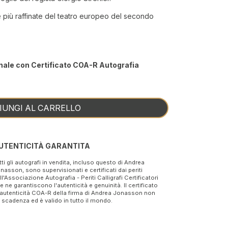
e più raffinate del teatro europeo del secondo
nale con Certificato COA-R Autografia
IUNGI AL CARRELLO
UTENTICITÀ GARANTITA
tti gli autografi in vendita, incluso questo di Andrea
nasson, sono supervisionati e certificati dai periti
ll'Associazione Autografia - Periti Calligrafi Certificatori
e ne garantiscono l'autenticità e genuinità. Il certificato
 autenticità COA-R della firma di Andrea Jonasson non
 scadenza ed è valido in tutto il mondo.