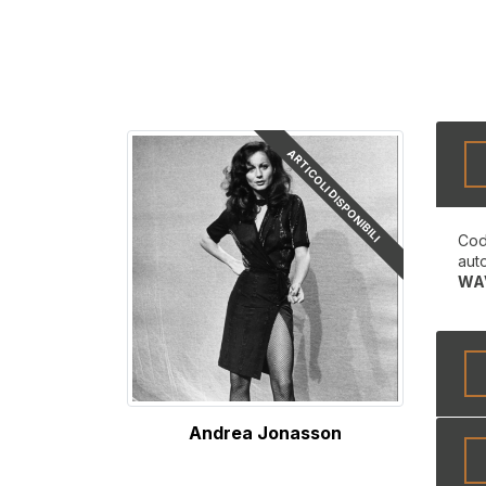
ARTICOLI DISPONIBILI
Cod
aut
WA
Andrea Jonasson