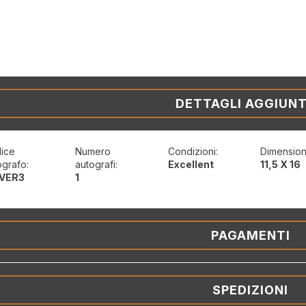
DETTAGLI AGGIUNT
ice
Numero
Condizioni:
Dimension
ografo:
autografi:
Excellent
11,5 X 16
VER3
1
PAGAMENTI
SPEDIZIONI