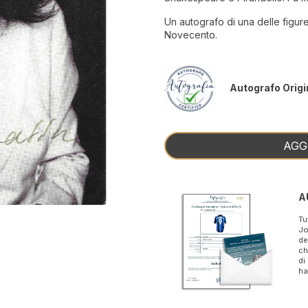
Un autografo di una delle figur
Novecento.
Autografo Origi
AGG
A
Tu
Jo
de
ch
di
ha