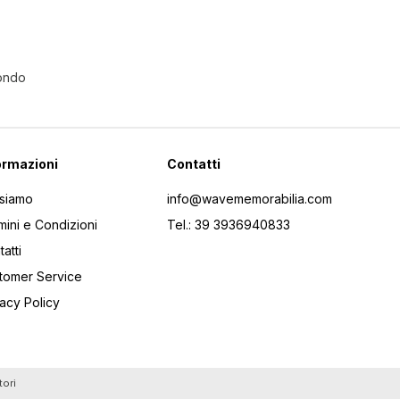
Mondo
ormazioni
Contatti
 siamo
info@wavememorabilia.com
mini e Condizioni
Tel.: 39 3936940833
atti
tomer Service
vacy Policy
tori