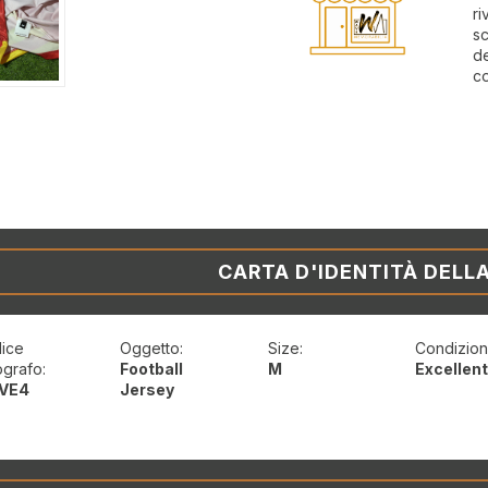
ri
sc
de
co
CARTA D'IDENTITÀ DELL
ice
Oggetto:
Size:
Condizioni
ografo:
Football
M
Excellen
VE4
Jersey