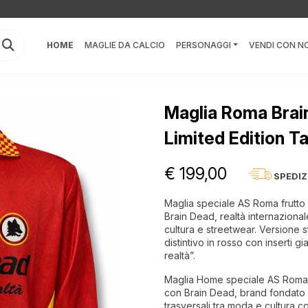
HOME
MAGLIE DA CALCIO
PERSONAGGI
VENDI CON NO
Maglia Roma Brai
Limited Edition T
€ 199,00
SPEDIZ
Maglia speciale AS Roma frutto d
Brain Dead, realtà internazional
cultura e streetwear. Versione s
distintivo in rosso con inserti g
realtà”.
Maglia Home speciale AS Roma r
con Brain Dead, brand fondato 
trasversali tra moda e cultura c