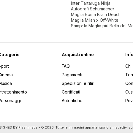
Inter Tartaruga Ninja
Autografi Schumacher
Maglia Roma Brain Dead
Maglia Milan x Off-White
Samp: la Maglia più Bella del 
Categorie
Acquisti online
Inf
Sport
FAQ
Chi
Cinema
Pagamenti
Ter
Musica
Spedizioni e ritiri
Cont
Intrattenimento
Certificati
Cus
Personaggi
Autentiche
Pri
utti gli articoli
SIGNED BY
Flashinlabs
- © 2026. Tutte le immagini appartengono ai rispettivi au