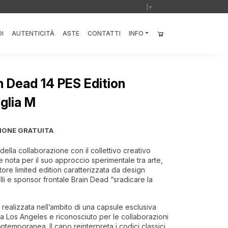
Select Language
▼
I
AUTENTICITÀ
ASTE
CONTATTI
INFO
n Dead 14 PES Edition
aglia M
IONE GRATUITA
ella collaborazione con il collettivo creativo
e nota per il suo approccio sperimentale tra arte,
tore limited edition caratterizzata da design
ialli e sponsor frontale Brain Dead “sradicare la
ealizzata nell’ambito di una capsule esclusiva
a Los Angeles e riconosciuto per le collaborazioni
ontemporanea. Il capo reinterpreta i codici classici