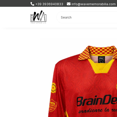
+39 3936940833
info@wavememorabilia.com