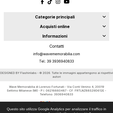
Categorie principali
Acquisti online
Informazioni
Contatti
info@wavememorabilia.com
Tel.: 39 3936940833
DESIGNED BY
Flashinlabs
- © 2026. Tutte le immagini appartengono ai rispettivi
autori
Wave Memorabilia di Lorenzo Fortunati - Via Conti Venino 4, 20019
Settimo Milanese (MI) - P.I. 06216660487 - CF. FRTLNZ88S29D612E -
Telefono:
3936940833
Questo sito utilizza Google Analytics per analizzare il traffico in