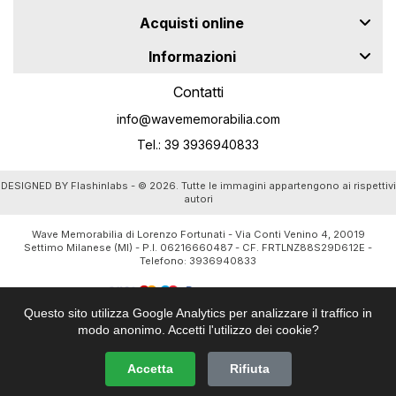
Acquisti online
Informazioni
Contatti
info@wavememorabilia.com
Tel.: 39 3936940833
DESIGNED BY
Flashinlabs
- © 2026. Tutte le immagini appartengono ai rispettivi
autori
Wave Memorabilia di Lorenzo Fortunati - Via Conti Venino 4, 20019
Settimo Milanese (MI) - P.I. 06216660487 - CF. FRTLNZ88S29D612E -
Telefono:
3936940833
Questo sito utilizza Google Analytics per analizzare il traffico in
modo anonimo. Accetti l'utilizzo dei cookie?
Accetta
Rifiuta