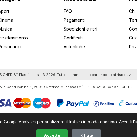
Sport
FAQ
Chi
Cinema
Pagamenti
Ter
Musica
Spedizioni e ritiri
Cont
Intrattenimento
Certificati
Cus
Personaggi
Autentiche
Pri
utti gli articoli
SIGNED BY
Flashinlabs
- © 2026. Tutte le immagini appartengono ai rispettivi au
 Via Conti Venino 4, 20019 Settimo Milanese (MI) - P.I. 06216660487 - CF. F
za Google Analytics per analizzare il traffico in modo anonimo. Accetti l'u
Accetta
Rifiuta