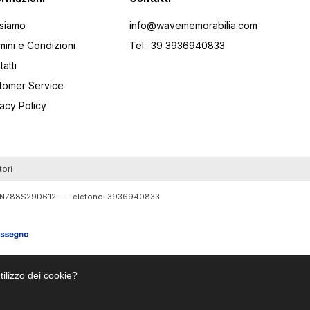
 siamo
info@wavememorabilia.com
mini e Condizioni
Tel.: 39 3936940833
atti
tomer Service
vacy Policy
tori
RTLNZ88S29D612E - Telefono:
3936940833
tilizzo dei cookie?