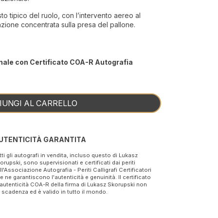
to tipico del ruolo, con l’intervento aereo al
enzione concentrata sulla presa del pallone.
nale con Certificato COA-R Autografia
IUNGI AL CARRELLO
UTENTICITÀ GARANTITA
tti gli autografi in vendita, incluso questo di Lukasz
orupski, sono supervisionati e certificati dai periti
ll'Associazione Autografia - Periti Calligrafi Certificatori
e ne garantiscono l'autenticità e genuinità. Il certificato
 autenticità COA-R della firma di Lukasz Skorupski non
 scadenza ed è valido in tutto il mondo.