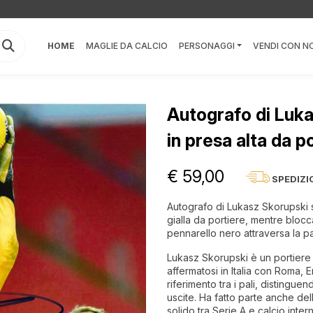
HOME
MAGLIE DA CALCIO
PERSONAGGI
VENDI CON NO
Autografo di Luka
in presa alta da p
€ 59,00
SPEDIZI
Autografo di Lukasz Skorupski su
gialla da portiere, mentre blocca 
pennarello nero attraversa la pa
Lukasz Skorupski è un portiere 
affermatosi in Italia con Roma,
riferimento tra i pali, distinguen
uscite. Ha fatto parte anche d
solido tra Serie A e calcio inter