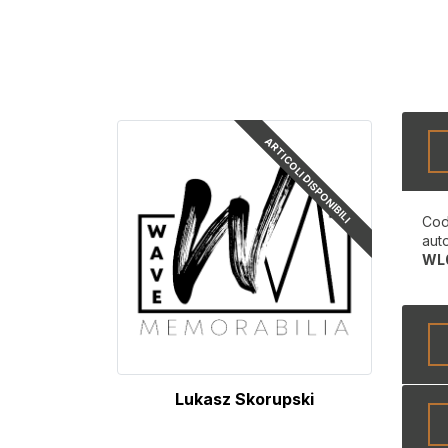
ARTICOLI DISPONIBILI
Cod
aut
WL
Lukasz Skorupski