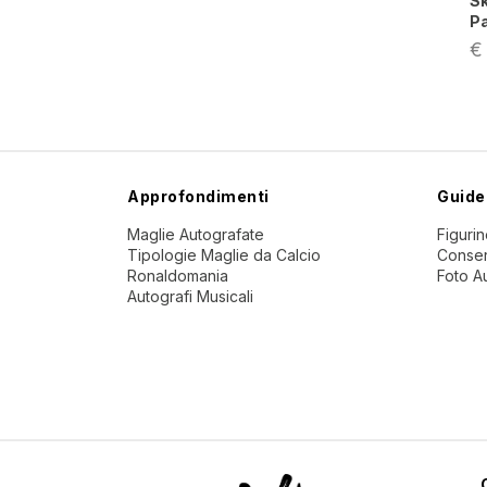
Sk
Pa
€
Approfondimenti
Guide
Maglie Autografate
Figuri
Tipologie Maglie da Calcio
Conser
Ronaldomania
Foto A
Autografi Musicali