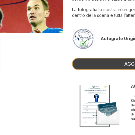
La fotografia lo mostra in un ges
centro della scena e tutta l’att
Autografo Origi
AGG
A
Tu
Sk
de
ch
di
ha