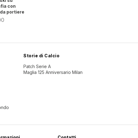
ski su
fia con
da portiere
00
Storie di Calcio
Patch Serie A
Maglia 125 Anniversario Milan
Mondo
ormazioni
Contatti