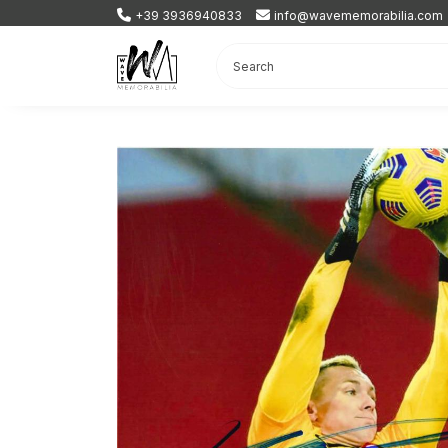
+39 3936940833
info@wavememorabilia.com