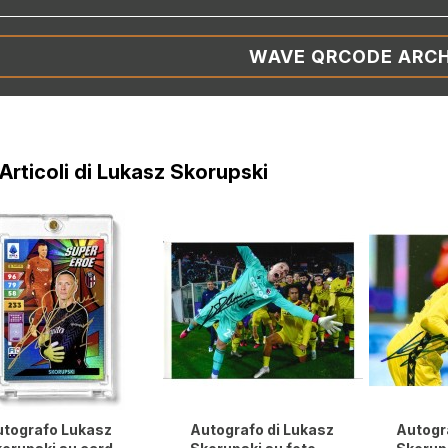
WAVE QRCODE ARCH
i Articoli di Lukasz Skorupski
tografo Lukasz
Autografo di Lukasz
Autogr