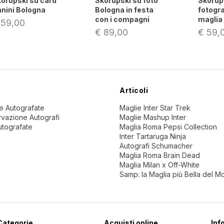
orupski su card
Skorupski su foto
Skorup
nini Bologna
Bologna in festa
fotogra
con i compagni
maglia 
 59,00
€ 89,00
€ 59,
Articoli
ne Autografate
Maglie Inter Star Trek
vazione Autografi
Maglie Mashup Inter
utografate
Maglia Roma Pepsi Collection
Inter Tartaruga Ninja
Autografi Schumacher
Maglia Roma Brain Dead
Maglia Milan x Off-White
Samp: la Maglia più Bella del 
Categorie
Acquisti online
Inf