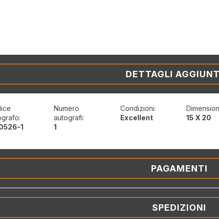
DETTAGLI AGGIUNT
ice
Numero
Condizioni:
Dimension
ografo:
autografi:
Excellent
15 X 20
0526-1
1
PAGAMENTI
SPEDIZIONI