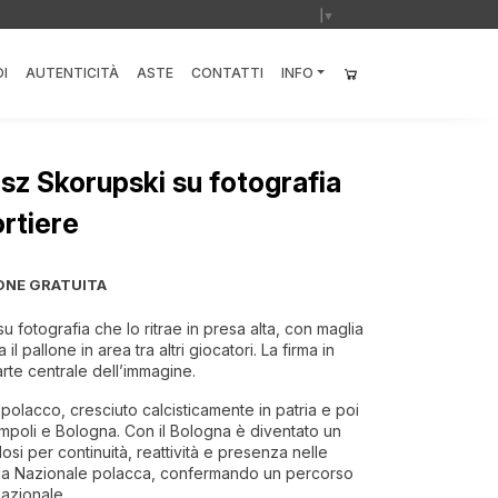
Select Language
▼
I
AUTENTICITÀ
ASTE
CONTATTI
INFO
sz Skorupski su fotografia
ortiere
ONE GRATUITA
 fotografia che lo ritrae in presa alta, con maglia
il pallone in area tra altri giocatori. La firma in
rte centrale dell’immagine.
polacco, cresciuto calcisticamente in patria e poi
 Empoli e Bologna. Con il Bologna è diventato un
dosi per continuità, reattività e presenza nelle
ella Nazionale polacca, confermando un percorso
nazionale.