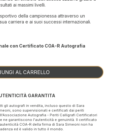
ltati ai massimi livelli.
o sportivo della campionessa attraverso un
sua carriera e ai suoi successi internazionali.
nale con Certificato COA-R Autografia
IUNGI AL CARRELLO
UTENTICITÀ GARANTITA
tti gli autografi in vendita, incluso questo di Sara
meoni, sono supervisionati e certificati dai periti
ll'Associazione Autografia - Periti Calligrafi Certificatori
e ne garantiscono l'autenticità e genuinità. Il certificato
 autenticità COA-R della firma di Sara Simeoni non ha
adenza ed è valido in tutto il mondo.