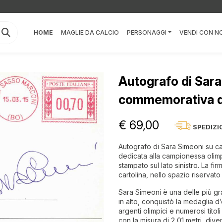
HOME
MAGLIE DA CALCIO
PERSONAGGI
VENDI CON NO
Autografo di Sara
commemorativa d
€ 69,00
SPEDIZI
Autografo di Sara Simeoni su ca
dedicata alla campionessa olimpi
stampato sul lato sinistro. La fi
cartolina, nello spazio riservato 
Sara Simeoni è una delle più gran
in alto, conquistò la medaglia d
argenti olimpici e numerosi titoli
con la misura di 2,01 metri, div