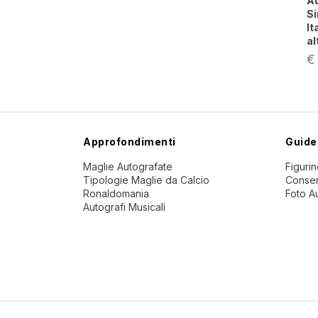
Au
Si
It
al
€
Approfondimenti
Guide
Maglie Autografate
Figuri
Tipologie Maglie da Calcio
Conser
Ronaldomania
Foto A
Autografi Musicali