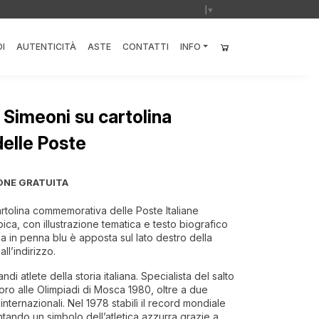
Select Language
▼
I
AUTENTICITÀ
ASTE
CONTATTI
INFO
 Simeoni su cartolina
elle Poste
ONE GRATUITA
rtolina commemorativa delle Poste Italiane
ca, con illustrazione tematica e testo biografico
rma in penna blu è apposta sul lato destro della
all’indirizzo.
di atlete della storia italiana. Specialista del salto
’oro alle Olimpiadi di Mosca 1980, oltre a due
 internazionali. Nel 1978 stabilì il record mondiale
entando un simbolo dell’atletica azzurra grazie a