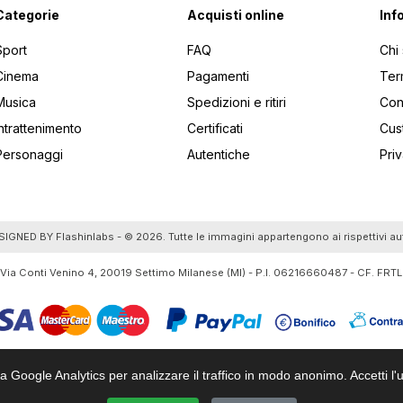
Categorie
Acquisti online
Inf
Sport
FAQ
Chi
Cinema
Pagamenti
Ter
Musica
Spedizioni e ritiri
Cont
Intrattenimento
Certificati
Cus
Personaggi
Autentiche
Pri
utti gli articoli
SIGNED BY
Flashinlabs
- © 2026. Tutte le immagini appartengono ai rispettivi au
 Via Conti Venino 4, 20019 Settimo Milanese (MI) - P.I. 06216660487 - CF. F
za Google Analytics per analizzare il traffico in modo anonimo. Accetti l'u