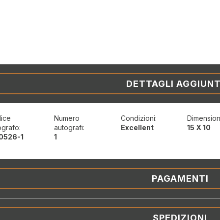
DETTAGLI AGGIUNT
ice
Numero
Condizioni:
Dimension
ografo:
autografi:
Excellent
15 X 10
0526-1
1
PAGAMENTI
SPEDIZIONI