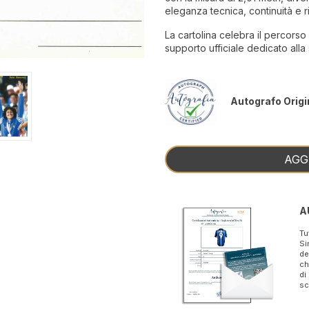
eleganza tecnica, continuità e risu
La cartolina celebra il percors
supporto ufficiale dedicato alla 
Autografo Origi
AGG
A
Tu
Si
de
ch
di
sc