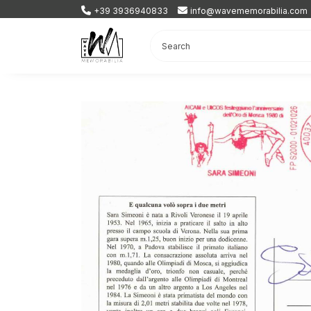
+39 3936940833
info@wavememorabilia.com