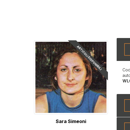
ARTICOLI DISPONIBILI
Cod
aut
WL
Sara Simeoni