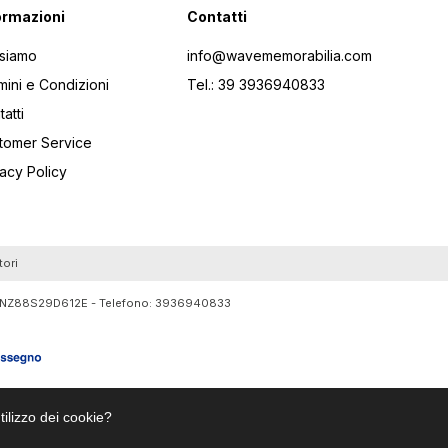
ormazioni
Contatti
 siamo
info@wavememorabilia.com
mini e Condizioni
Tel.: 39 3936940833
atti
tomer Service
vacy Policy
tori
RTLNZ88S29D612E - Telefono:
3936940833
tilizzo dei cookie?