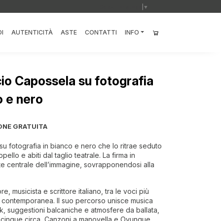
Select Language
▼
I
AUTENTICITÀ
ASTE
CONTATTI
INFO
cio Capossela su fotografia
o e nero
ONE GRATUITA
su fotografia in bianco e nero che lo ritrae seduto
ello e abiti dal taglio teatrale. La firma in
rte centrale dell’immagine, sovrapponendosi alla
, musicista e scrittore italiano, tra le voci più
e contemporanea. Il suo percorso unisce musica
olk, suggestioni balcaniche e atmosfere da ballata,
acinque circa, Canzoni a manovella e Ovunque