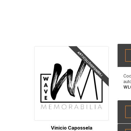
ARTICOLI DISPONIBILI
Cod
aut
WL
Vinicio Capossela