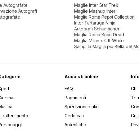
ne Autografate
Maglie Inter Star Trek
vazione Autografi
Maglie Mashup Inter
utografate
Maglia Roma Pepsi Collection
Inter Tartaruga Ninja
Autografi Schumacher
Maglia Roma Brain Dead
Maglia Milan x Off-White
Samp: la Maglia più Bella del 
Categorie
Acquisti online
Inf
Sport
FAQ
Chi
Cinema
Pagamenti
Ter
Musica
Spedizioni e ritiri
Cont
Intrattenimento
Certificati
Cus
Personaggi
Autentiche
Pri
utti gli articoli