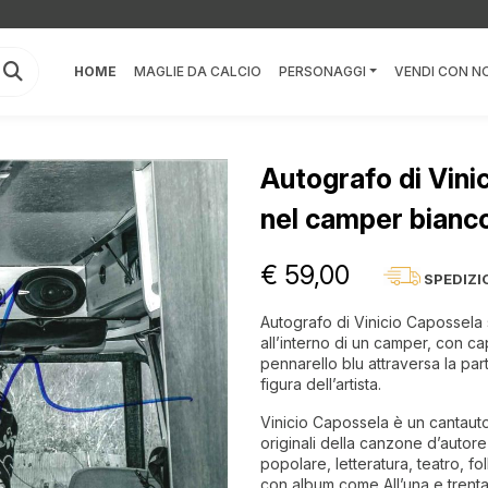
HOME
MAGLIE DA CALCIO
PERSONAGGI
VENDI CON NO
Autografo di Vini
nel camper bianc
€ 59,00
SPEDIZI
Autografo di Vinicio Capossela 
all’interno di un camper, con capp
pennarello blu attraversa la pa
figura dell’artista.
Vinicio Capossela è un cantautore
originali della canzone d’autor
popolare, letteratura, teatro, f
con album come All’una e trent