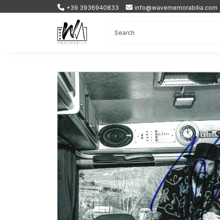
+39 3936940833
info@wavememorabilia.com