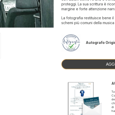
proteggi. La sua scrittura è ric
margine e forte attenzione narra
La fotografia restituisce bene i
schemi più comuni della musica i
Autografo Origi
AGG
A
Tu
Ca
de
ch
di
ha