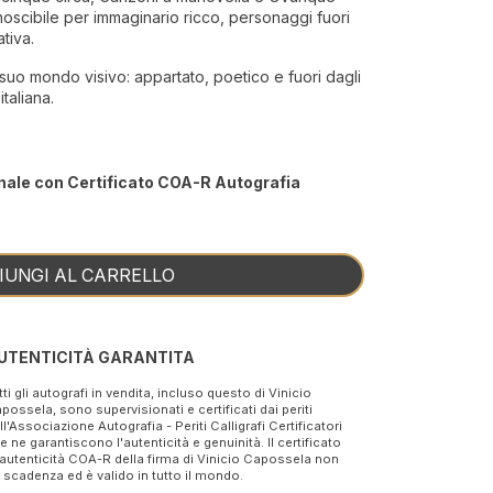
onoscibile per immaginario ricco, personaggi fuori
tiva.
l suo mondo visivo: appartato, poetico e fuori dagli
taliana.
nale con Certificato COA-R Autografia
IUNGI AL CARRELLO
UTENTICITÀ GARANTITA
tti gli autografi in vendita, incluso questo di Vinicio
possela, sono supervisionati e certificati dai periti
ll'Associazione Autografia - Periti Calligrafi Certificatori
e ne garantiscono l'autenticità e genuinità. Il certificato
 autenticità COA-R della firma di Vinicio Capossela non
 scadenza ed è valido in tutto il mondo.