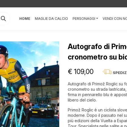
HOME
MAGLIE DA CALCIO
PERSONAGGI
VENDI CON NO
Autografo di Primo
cronometro su bic
€ 109,00
SPEDIZ
Autografo di Primož Roglic su f
cronometro su strada lastricata
firma in pennarello blu è apposta
libero del cielo.
Primož Roglic è un ciclista slov
moderne. Dopo il passato nel sal
più edizioni della Vuelta a Espa
Tour. Specialista nelle salite e 