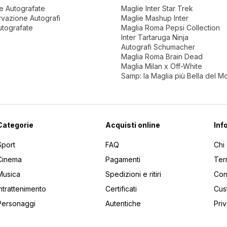
ne Autografate
Maglie Inter Star Trek
vazione Autografi
Maglie Mashup Inter
utografate
Maglia Roma Pepsi Collection
Inter Tartaruga Ninja
Autografi Schumacher
Maglia Roma Brain Dead
Maglia Milan x Off-White
Samp: la Maglia più Bella del 
Categorie
Acquisti online
Inf
Sport
FAQ
Chi
Cinema
Pagamenti
Ter
Musica
Spedizioni e ritiri
Cont
Intrattenimento
Certificati
Cus
Personaggi
Autentiche
Pri
utti gli articoli