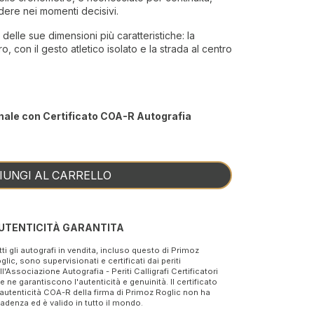
dere nei momenti decisivi.
delle sue dimensioni più caratteristiche: la
 con il gesto atletico isolato e la strada al centro
nale con Certificato COA-R Autografia
IUNGI AL CARRELLO
UTENTICITÀ GARANTITA
tti gli autografi in vendita, incluso questo di Primoz
glic, sono supervisionati e certificati dai periti
ll'Associazione Autografia - Periti Calligrafi Certificatori
e ne garantiscono l'autenticità e genuinità. Il certificato
 autenticità COA-R della firma di Primoz Roglic non ha
adenza ed è valido in tutto il mondo.