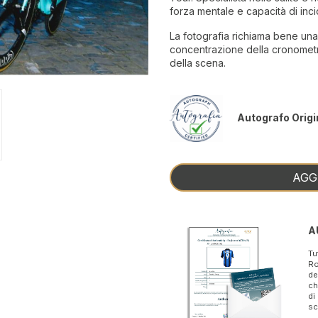
forza mentale e capacità di inci
La fotografia richiama bene una 
concentrazione della cronometro,
della scena.
Autografo Origi
AGG
A
Tu
Ro
de
ch
di
sc