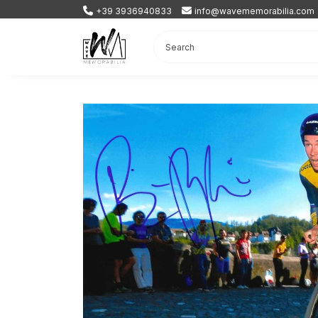
+39 3936940833
info@wavememorabilia.com