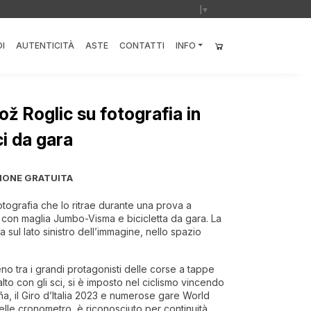
Select Language
▼
I
AUTENTICITÀ
ASTE
CONTATTI
INFO
ž Roglic su fotografia in
i da gara
IONE GRATUITA
otografia che lo ritrae durante una prova a
, con maglia Jumbo-Visma e bicicletta da gara. La
 sul lato sinistro dell’immagine, nello spazio
eno tra i grandi protagonisti delle corse a tappe
to con gli sci, si è imposto nel ciclismo vincendo
ña, il Giro d’Italia 2023 e numerose gare World
nelle cronometro, è riconosciuto per continuità,