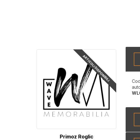
ARTICOLI DISPONIBILI
Cod
aut
WL
Primoz Roglic