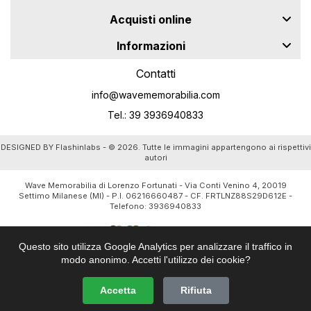
Acquisti online
Informazioni
Contatti
info@wavememorabilia.com
Tel.: 39 3936940833
DESIGNED BY
Flashinlabs
- © 2026. Tutte le immagini appartengono ai rispettivi
autori
Wave Memorabilia di Lorenzo Fortunati - Via Conti Venino 4, 20019
Settimo Milanese (MI) - P.I. 06216660487 - CF. FRTLNZ88S29D612E -
Telefono:
3936940833
Questo sito utilizza Google Analytics per analizzare il traffico in
modo anonimo. Accetti l'utilizzo dei cookie?
Accetta
Rifiuta