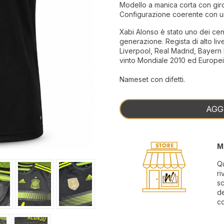
Modello a manica corta con gir
Configurazione coerente con un
Xabi Alonso è stato uno dei cen
generazione. Regista di alto liv
Liverpool, Real Madrid, Bayern
vinto Mondiale 2010 ed Europei
Nameset con difetti.
AGG
M
Qu
ri
sc
de
co