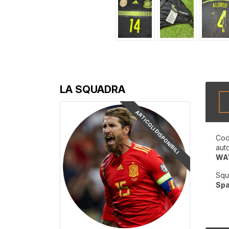
LA SQUADRA
ARTICOLI DISPONIBILI
Cod
aut
WA
Squ
Sp