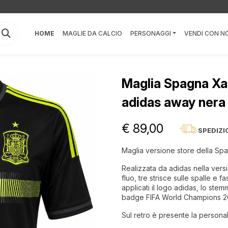
HOME
MAGLIE DA CALCIO
PERSONAGGI
VENDI CON NO
Maglia Spagna Xa
adidas away nera
€ 89,00
SPEDIZI
Maglia versione store della Spa
Realizzata da adidas nella vers
fluo, tre strisce sulle spalle e f
applicati il logo adidas, lo ste
badge FIFA World Champions 2010
Sul retro è presente la person