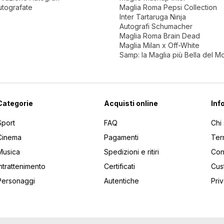
utografate
Maglia Roma Pepsi Collection
Inter Tartaruga Ninja
Autografi Schumacher
Maglia Roma Brain Dead
Maglia Milan x Off-White
Samp: la Maglia più Bella del 
Categorie
Acquisti online
Inf
Sport
FAQ
Chi
Cinema
Pagamenti
Ter
Musica
Spedizioni e ritiri
Cont
Intrattenimento
Certificati
Cus
Personaggi
Autentiche
Pri
utti gli articoli