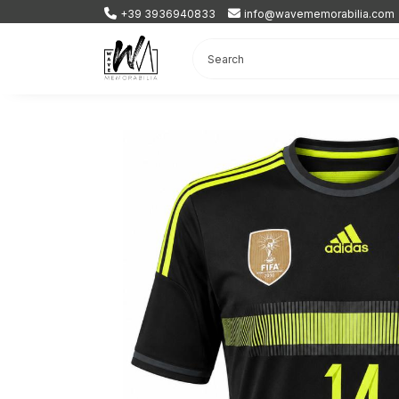
+39 3936940833
info@wavememorabilia.com