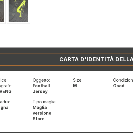
CARTA D'IDENTITÀ DELL
ice
Oggetto:
Size:
Condizioni
ografo:
Football
M
Good
VENG
Jersey
adra:
Tipo maglia:
agna
Maglia
versione
Store