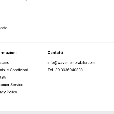
Mondo
ormazioni
Contatti
 siamo
info@wavememorabilia.com
mini e Condizioni
Tel.: 39 3936940833
atti
tomer Service
vacy Policy