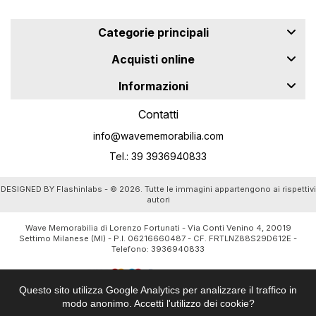
Categorie principali
Acquisti online
Informazioni
Contatti
info@wavememorabilia.com
Tel.: 39 3936940833
DESIGNED BY
Flashinlabs
- © 2026. Tutte le immagini appartengono ai rispettivi
autori
Wave Memorabilia di Lorenzo Fortunati - Via Conti Venino 4, 20019
Settimo Milanese (MI) - P.I. 06216660487 - CF. FRTLNZ88S29D612E -
Telefono:
3936940833
Questo sito utilizza Google Analytics per analizzare il traffico in
modo anonimo. Accetti l'utilizzo dei cookie?