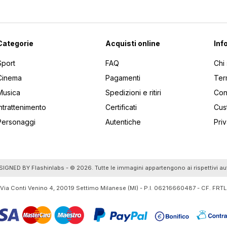
Categorie
Acquisti online
Inf
Sport
FAQ
Chi
Cinema
Pagamenti
Ter
Musica
Spedizioni e ritiri
Cont
Intrattenimento
Certificati
Cus
Personaggi
Autentiche
Pri
utti gli articoli
SIGNED BY
Flashinlabs
- © 2026. Tutte le immagini appartengono ai rispettivi au
 Via Conti Venino 4, 20019 Settimo Milanese (MI) - P.I. 06216660487 - CF. F