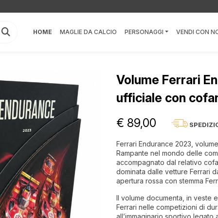
HOME
MAGLIE DA CALCIO
PERSONAGGI
VENDI CON NO
Volume Ferrari E
ufficiale con cofa
€ 89,00
SPEDIZI
Ferrari Endurance 2023, volume 
Rampante nel mondo delle comp
accompagnato dal relativo cofane
dominata dalle vetture Ferrari d
apertura rossa con stemma Ferra
Il volume documenta, in veste edi
Ferrari nelle competizioni di d
all’immaginario sportivo legato 