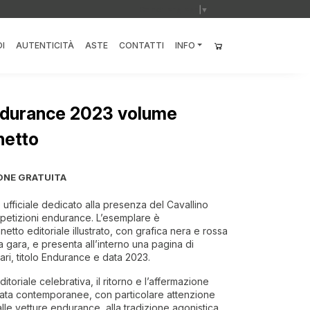
Select Language
▼
I
AUTENTICITÀ
ASTE
CONTATTI
INFO
ndurance 2023 volume
netto
ONE GRATUITA
ufficiale dedicato alla presenza del Cavallino
etizioni endurance. L’esemplare è
tto editoriale illustrato, con grafica nera e rossa
a gara, e presenta all’interno una pagina di
ri, titolo Endurance e data 2023.
toriale celebrativa, il ritorno e l’affermazione
urata contemporanee, con particolare attenzione
alle vetture endurance, alla tradizione agonistica