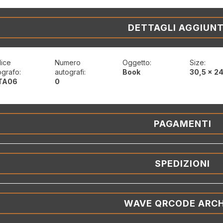
DETTAGLI AGGIUNT
ice
Numero
Oggetto:
Size:
ografo:
autografi:
Book
30,5 x 2
TA06
0
PAGAMENTI
SPEDIZIONI
WAVE QRCODE ARCH