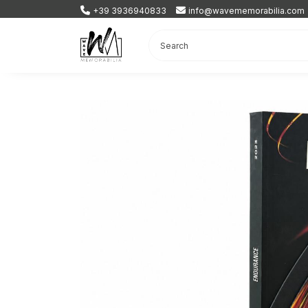
+39 3936940833
info@wavememorabilia.com