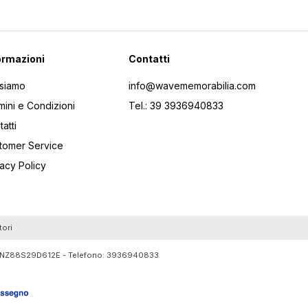
ormazioni
Contatti
 siamo
info@wavememorabilia.com
mini e Condizioni
Tel.: 39 3936940833
atti
tomer Service
vacy Policy
tori
RTLNZ88S29D612E - Telefono:
3936940833