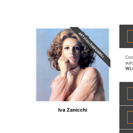
ARTICOLI DISPONIBILI
Cod
aut
WL
Iva Zanicchi