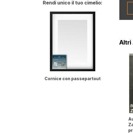
Rendi unico il tuo cimelio:
Altri
Cornice con passepartout
Au
Za
p