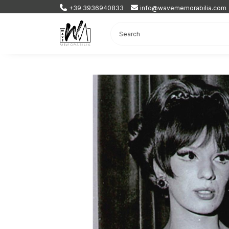
+39 3936940833
info@wavememorabilia.com