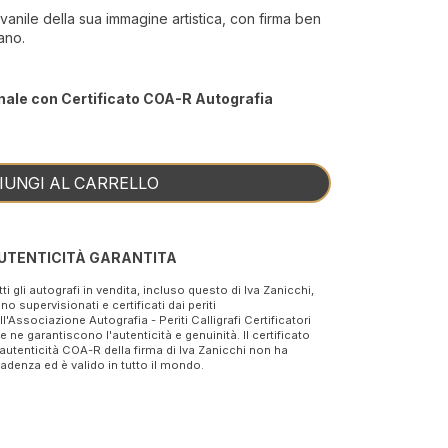
giovanile della sua immagine artistica, con firma ben
ano.
nale con Certificato COA-R Autografia
IUNGI AL CARRELLO
UTENTICITÀ GARANTITA
tti gli autografi in vendita, incluso questo di Iva Zanicchi,
no supervisionati e certificati dai periti
ll'Associazione Autografia - Periti Calligrafi Certificatori
e ne garantiscono l'autenticità e genuinità. Il certificato
 autenticità COA-R della firma di Iva Zanicchi non ha
adenza ed è valido in tutto il mondo.