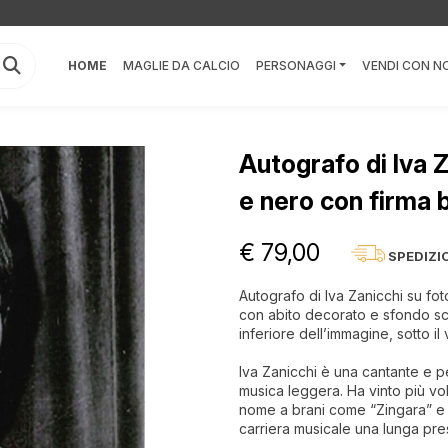
HOME
MAGLIE DA CALCIO
PERSONAGGI
VENDI CON NO
Autografo di Iva Z
e nero con firma 
€ 79,00
SPEDIZI
Autografo di Iva Zanicchi su fot
con abito decorato e sfondo scu
inferiore dell’immagine, sotto il 
Iva Zanicchi è una cantante e per
musica leggera. Ha vinto più vol
nome a brani come “Zingara” e “
carriera musicale una lunga pre