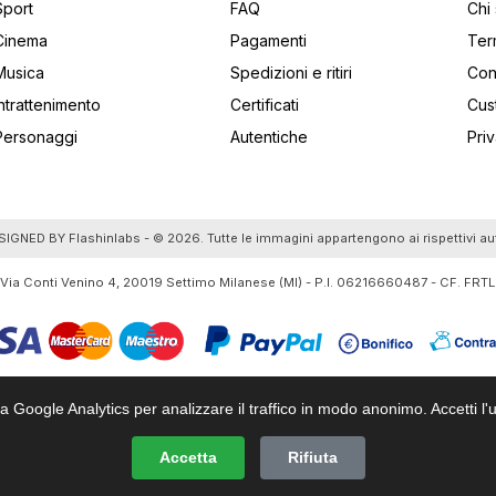
Sport
FAQ
Chi
Cinema
Pagamenti
Ter
Musica
Spedizioni e ritiri
Cont
Intrattenimento
Certificati
Cus
Personaggi
Autentiche
Pri
utti gli articoli
SIGNED BY
Flashinlabs
- © 2026. Tutte le immagini appartengono ai rispettivi au
 Via Conti Venino 4, 20019 Settimo Milanese (MI) - P.I. 06216660487 - CF. F
za Google Analytics per analizzare il traffico in modo anonimo. Accetti l'u
Accetta
Rifiuta