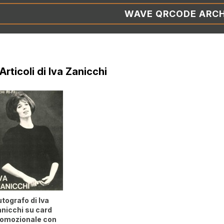
WAVE QRCODE ARCH
 Articoli di Iva Zanicchi
tografo di Iva
nicchi su card
romozionale con