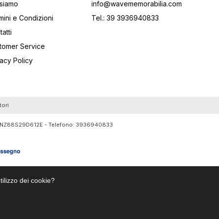
 siamo
info@wavememorabilia.com
mini e Condizioni
Tel.: 39 3936940833
atti
tomer Service
vacy Policy
tori
RTLNZ88S29D612E - Telefono:
3936940833
tilizzo dei cookie?