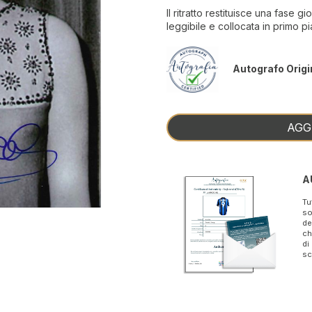
Il ritratto restituisce una fase 
leggibile e collocata in primo pi
Autografo Origi
AGG
A
Tu
so
de
ch
di
sc