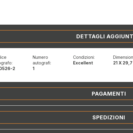
DETTAGLI AGGIUNT
ice
Numero
Condizioni:
Dimension
ografo:
autografi:
Excellent
21 X 29,7
0526-2
1
PAGAMENTI
SPEDIZIONI