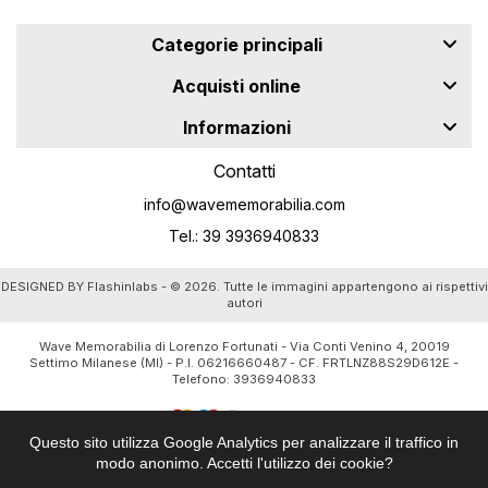
Categorie principali
Acquisti online
Informazioni
Contatti
info@wavememorabilia.com
Tel.: 39 3936940833
DESIGNED BY
Flashinlabs
- © 2026. Tutte le immagini appartengono ai rispettivi
autori
Wave Memorabilia di Lorenzo Fortunati - Via Conti Venino 4, 20019
Settimo Milanese (MI) - P.I. 06216660487 - CF. FRTLNZ88S29D612E -
Telefono:
3936940833
Questo sito utilizza Google Analytics per analizzare il traffico in
modo anonimo. Accetti l'utilizzo dei cookie?