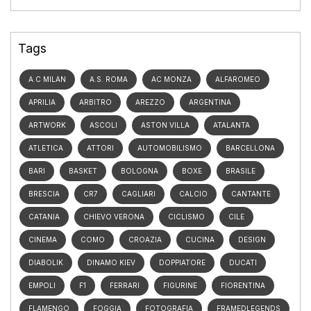
Tags
A.C MILAN
A.S. ROMA
AC MONZA
ALFAROMEO
APRILIA
ARBITRO
AREZZO
ARGENTINA
ARTWORK
ASCOLI
ASTON VILLA
ATALANTA
ATLETICA
ATTORI
AUTOMOBILISMO
BARCELLONA
BARI
BASKET
BOLOGNA
BOXE
BRASILE
BRESCIA
CR7
CAGLIARI
CALCIO
CANTANTE
CATANIA
CHIEVO VERONA
CICLISMO
CILE
CINEMA
COMO
CROAZIA
CUCINA
DESIGN
DIABOLIK
DINAMO KIEV
DOPPIATORE
DUCATI
EMPOLI
F1
FERRARI
FIGURINE
FIORENTINA
FLAMENGO
FOGGIA
FOTOGRAFIA
FRAMEDLEGENDS