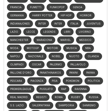
FRANCIA
FUMETTI
FUNKOPOP
GENOA
GERMANIA
HARRY POTTER
HIP HOP
HORROR
INDIANAJONES
INTER
INTER
ITALIA
JUVENTUS
LAZIO
LECCE
LEGENDS
LIBRI
LIVORNO
MANCHESTER
MARADONA
MARVEL
MESSICO
MODA
MOTOGP
MOTORI
MUSICA
NBA
NAPOLI
NAZIONALE
NOBEL
NUOTO
OLANDA
OLIMPIADI
OSCAR
PALERMO
PALLAVOLO
PALLONE D'ORO
PANATHINAIKOS
PANINI
PARMA
PESCARA
PIACENZA
PISA
POKEMON
POLITICA
PREMIERLEAGUE
PUGILATO
RAP
RAVENNA
REAL MADRID
REGISTI
ROMA
RUGBY
RUSSIA
S.S. LAZIO
SALERNITANA
SAMPDORIA
SANREMO