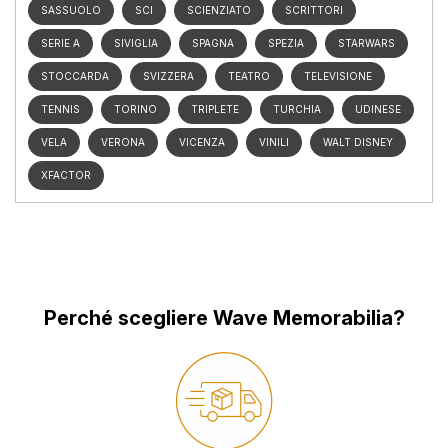
SASSUOLO
SCI
SCIENZIATO
SCRITTORI
SERIE A
SIVIGLIA
SPAGNA
SPEZIA
STARWARS
STOCCARDA
SVIZZERA
TEATRO
TELEVISIONE
TENNIS
TORINO
TRIPLETE
TURCHIA
UDINESE
VELA
VERONA
VICENZA
VINILI
WALT DISNEY
XFACTOR
Perché scegliere Wave Memorabilia?