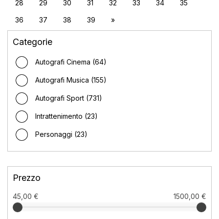
28
29
30
31
32
33
34
35
36
37
38
39
»
Categorie
Autografi Cinema (64)
Autografi Musica (155)
Autografi Sport (731)
Intrattenimento (23)
Personaggi (23)
Prezzo
45,00 €
1500,00 €