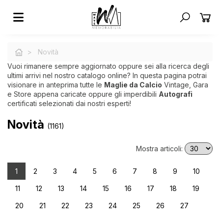
Novità
Vuoi rimanere sempre aggiornato oppure sei alla ricerca degli
ultimi arrivi nel nostro catalogo online? In questa pagina potrai
visionare in anteprima tutte le
Maglie da Calcio
Vintage, Gara
e Store appena caricate oppure gli imperdibili
Autografi
certificati selezionati dai nostri esperti!
Novità
(1161)
Mostra articoli:
1
2
3
4
5
6
7
8
9
10
11
12
13
14
15
16
17
18
19
20
21
22
23
24
25
26
27