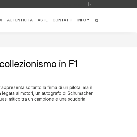
Select Language
▼
I
AUTENTICITÀ
ASTE
CONTATTI
INFO
collezionismo in F1
presenta soltanto la firma di un pilota, ma il
lia legata ai motori, un autografo di Schumacher
o quasi mitico tra un campione e una scuderia