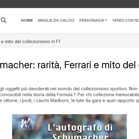
HOME
MAGLIE DA CALCIO
PERSONAGGI
VENDI CON NO
 e mito del collezionismo in F1
acher: rarità, Ferrari e mito del 
 oggetti più desiderati nel mondo del collezionismo sportivo. Non rap
iconoscibili nella storia della Formula 1. Per chi colleziona memorabi
le vittorie, i podi, i caschi Marlboro, le tute da gara e quel rapport