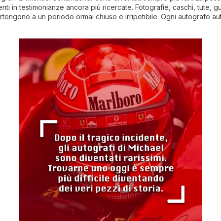
ti in testimonianze ancora più ricercate. Fotografie, caschi, tute, gu
tengono a un periodo ormai chiuso e irripetibile. Ogni autografo au