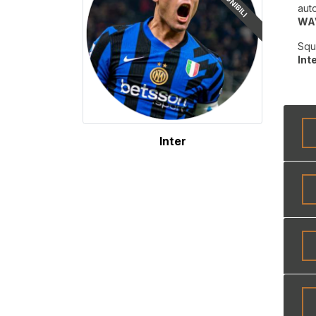
aut
WA
Squ
Int
Inter