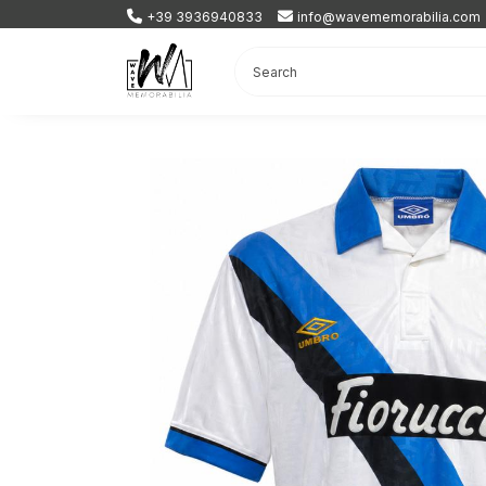
+39 3936940833
info@wavememorabilia.com