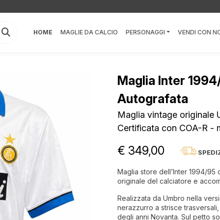
HOME
MAGLIE DA CALCIO
PERSONAGGI
VENDI CON NO
Maglia Inter 1994
Autografata
Maglia vintage originale
Certificata con COA-R - m
€ 349,00
SPEDI
Maglia store dell’Inter 1994/95 
originale del calciatore e acc
Realizzata da Umbro nella vers
nerazzurro a strisce trasversali
degli anni Novanta. Sul petto so