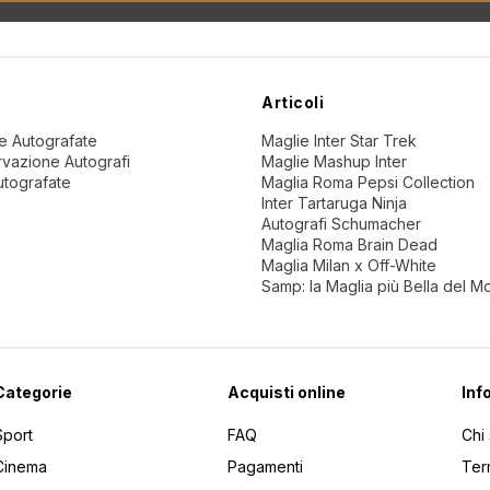
Articoli
ne Autografate
Maglie Inter Star Trek
vazione Autografi
Maglie Mashup Inter
utografate
Maglia Roma Pepsi Collection
Inter Tartaruga Ninja
Autografi Schumacher
Maglia Roma Brain Dead
Maglia Milan x Off-White
Samp: la Maglia più Bella del 
Categorie
Acquisti online
Inf
Sport
FAQ
Chi
Cinema
Pagamenti
Ter