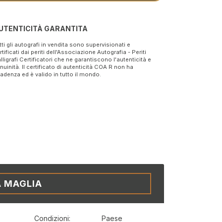
UTENTICITÀ GARANTITA
tti gli autografi in vendita sono supervisionati e
rtificati dai periti dell'Associazione Autografia - Periti
lligrafi Certificatori che ne garantiscono l'autenticità e
nuinità. Il certificato di autenticità COA R non ha
adenza ed è valido in tutto il mondo.
A MAGLIA
Condizioni:
Paese