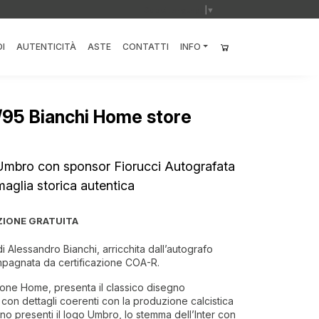
Select Language
▼
I
AUTENTICITÀ
ASTE
CONTATTI
INFO
/95 Bianchi Home store
 Umbro con sponsor Fiorucci Autografata
aglia storica autentica
ZIONE GRATUITA
di Alessandro Bianchi, arricchita dall’autografo
ompagnata da certificazione COA-R.
ione Home, presenta il classico disegno
, con dettagli coerenti con la produzione calcistica
no presenti il logo Umbro, lo stemma dell’Inter con