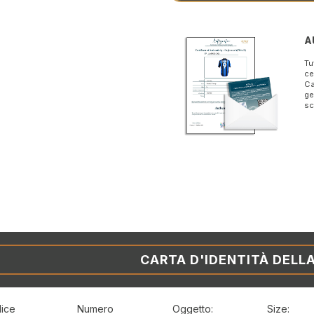
A
Tu
ce
Ca
ge
sc
CARTA D'IDENTITÀ DELL
ice
Numero
Oggetto:
Size: