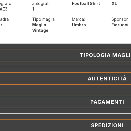
ografo:
autografi:
Football Shirt
XL
VE3
1
adra:
Tipo maglia:
Marca:
Sponsor:
er
Maglia
Umbro
Fiorucci
Vintage
TIPOLOGIA MAGL
AUTENTICITÀ
PAGAMENTI
SPEDIZIONI