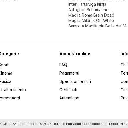
Inter Tartaruga Ninja
Autografi Schumacher
Maglia Roma Brain Dead
Maglia Milan x Off-White
Samp: la Maglia più Bella del 
Categorie
Acquisti online
Inf
Sport
FAQ
Chi
Cinema
Pagamenti
Ter
Musica
Spedizioni e ritiri
Cont
Intrattenimento
Certificati
Cus
Personaggi
Autentiche
Pri
utti gli articoli
SIGNED BY
Flashinlabs
- © 2026. Tutte le immagini appartengono ai rispettivi au