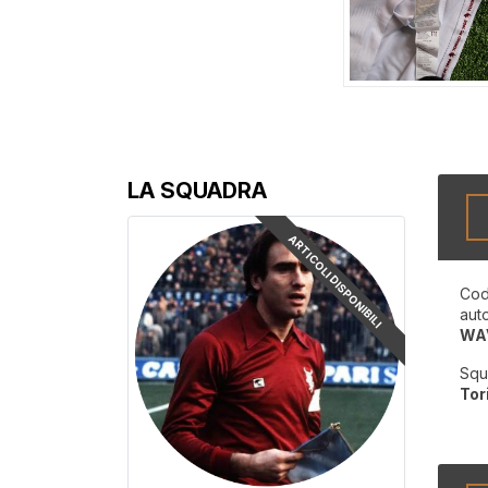
LA SQUADRA
ARTICOLI DISPONIBILI
Cod
aut
WA
Squ
Tor