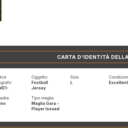
CARTA D'IDENTITÀ DELL
ice
Oggetto:
Size:
Condizioni
ografo:
Football
L
Excellen
VE1-
Jersey
adra:
Tipo maglia:
ino
Maglia Gara -
Player Issued