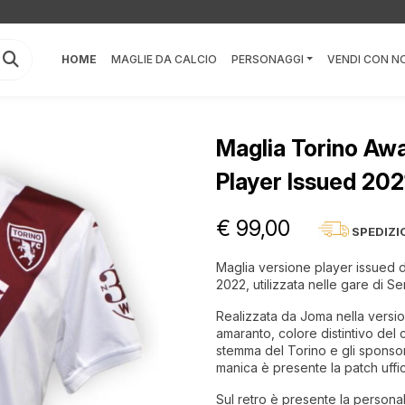
HOME
MAGLIE DA CALCIO
PERSONAGGI
VENDI CON NO
Maglia Torino Aw
Player Issued 20
€ 99,00
SPEDIZI
Maglia versione player issued 
2022, utilizzata nelle gare di Se
Realizzata da Joma nella versi
amaranto, colore distintivo del c
stemma del Torino e gli sponsor
manica è presente la patch uffic
Sul retro è presente la perso