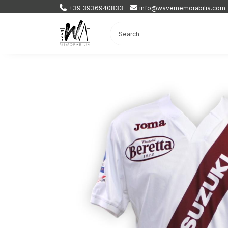
+39 3936940833
info@wavememorabilia.com