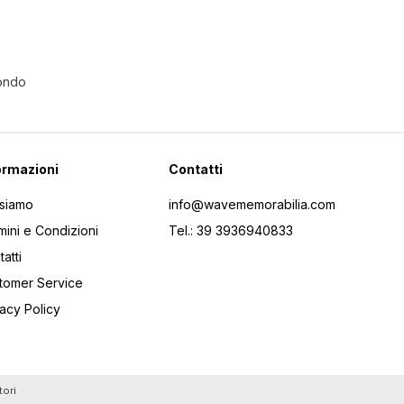
Mondo
ormazioni
Contatti
 siamo
info@wavememorabilia.com
mini e Condizioni
Tel.: 39 3936940833
atti
tomer Service
vacy Policy
tori