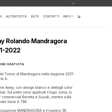
Select Language
▼
I
AUTENTICITÀ
ASTE
CONTATTI
INFO
ay Rolando Mandragora
21-2022
ONE GRATUITA
del Torino di Mandragora nella stagione 2021-
rie A.
one Away, con design bianco e dettagli color
lub. Sul petto sono applicati il logo Joma, lo
 commerciali Beretta e Suzuki, mentre sulla
iale Serie A TIM.
nalizzazione MANDRAGORA e il numero 38.