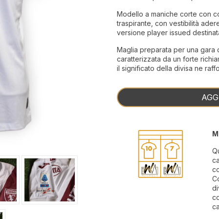
Modello a maniche corte con col
traspirante, con vestibilità ader
versione player issued destinata
Maglia preparata per una gara 
caratterizzata da un forte richi
il significato della divisa ne raf
AGG
M
Qu
ca
c
Co
di
co
ca