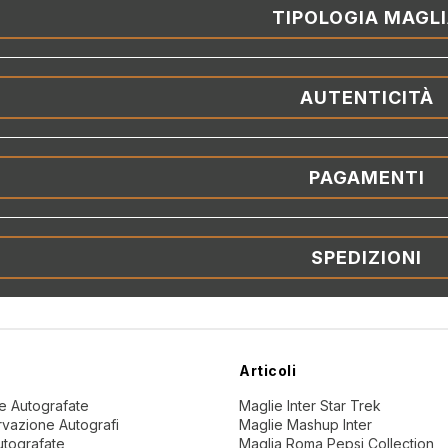
TIPOLOGIA MAGL
AUTENTICITÀ
PAGAMENTI
SPEDIZIONI
Articoli
ne Autografate
Maglie Inter Star Trek
vazione Autografi
Maglie Mashup Inter
utografate
Maglia Roma Pepsi Collection