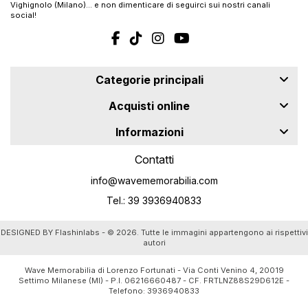
Vighignolo (Milano)… e non dimenticare di seguirci sui nostri canali
social!
Categorie principali
Acquisti online
Informazioni
Contatti
info@wavememorabilia.com
Tel.: 39 3936940833
DESIGNED BY
Flashinlabs
- © 2026. Tutte le immagini appartengono ai rispettivi
autori
Wave Memorabilia di Lorenzo Fortunati - Via Conti Venino 4, 20019
Settimo Milanese (MI) - P.I. 06216660487 - CF. FRTLNZ88S29D612E -
Telefono:
3936940833