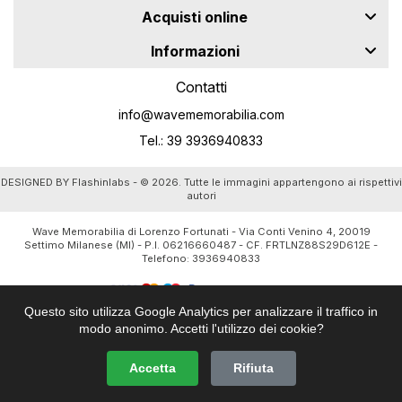
Acquisti online
Informazioni
Contatti
info@wavememorabilia.com
Tel.: 39 3936940833
DESIGNED BY
Flashinlabs
- © 2026. Tutte le immagini appartengono ai rispettivi
autori
Wave Memorabilia di Lorenzo Fortunati - Via Conti Venino 4, 20019
Settimo Milanese (MI) - P.I. 06216660487 - CF. FRTLNZ88S29D612E -
Telefono:
3936940833
Questo sito utilizza Google Analytics per analizzare il traffico in
modo anonimo. Accetti l'utilizzo dei cookie?
Accetta
Rifiuta