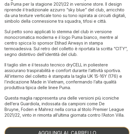
da Puma per la stagione 2021/22 in versione store. Il design
riprende il tradizionale azzurro “sky blue” del club, arricchito
da una texture verticale tono su tono ispirata ai circuiti digitali,
simbolo della connessione tra squadra, tifosi e città.
Sul petto sono applicati lo stemma del club in versione
monocromatica moderna e il logo Puma bianco, mentre al
centro spicca lo sponsor Etihad Airways in stampa
termoadesiva. Sul retro del colletto è riportata la scritta “CITY”,
segno distintivo dell’identità del club.
Il taglio slim e il tessuto tecnico dryCELL in poliestere
assicurano traspirabilità e comfort durante l’attività sportiva.
All’interno del colletto è stampata la taglia UK 15-16Y (176) e
l’indicazione Made in Vietnam, confermando l’alta qualità
produttiva tipica delle linee Puma.
Questa maglia rappresenta una delle versioni più iconiche
dell’era Guardiola, indossata da campioni come De
Bruyne, Foden e Mahrez nella corsa al titolo Premier League
2021/22, vinto in rimonta all’ultima giornata contro l’Aston Villa.
AGGIUNGI AL CARRELLO