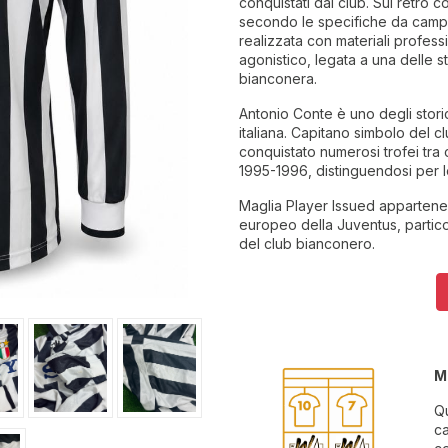
conquistati dal club. Sul retro
secondo le specifiche da campo
realizzata con materiali professio
agonistico, legata a una delle st
bianconera.
Antonio Conte è uno degli stori
italiana. Capitano simbolo del c
conquistato numerosi trofei tra
1995-1996, distinguendosi per l
Maglia Player Issued appartenen
europeo della Juventus, partico
del club bianconero.
M
Qu
ca