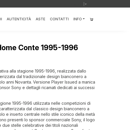
Select Language
▼
I
AUTENTICITÀ
ASTE
CONTATTI
INFO
 Home Conte 1995-1996
tiva alla stagione 1995-1996, realizzata dallo
erizzata dal tradizionale design bianconero a
 polo anni Novanta. Versione Player Issued a manica
sor Sony e dettagli ricamati dedicati ai successi
ione 1995-1996 utilizzata nelle competizioni di
caratterizzata dal classico design bianconero a
polo e inserto centrale nello stile iconico della metà
sono presenti lo sponsor commerciale Sony, il logo
 due stelle celebrative dei titoli nazionali