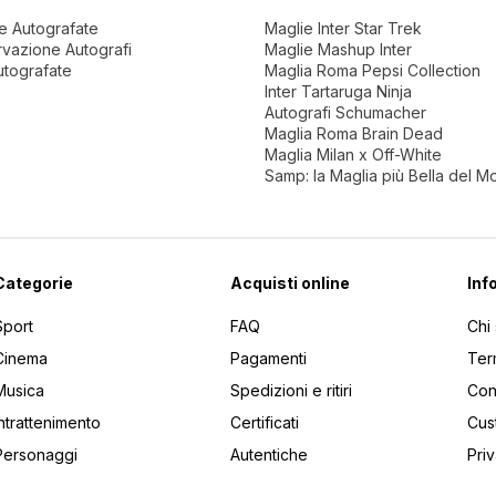
ne Autografate
Maglie Inter Star Trek
vazione Autografi
Maglie Mashup Inter
utografate
Maglia Roma Pepsi Collection
Inter Tartaruga Ninja
Autografi Schumacher
Maglia Roma Brain Dead
Maglia Milan x Off-White
Samp: la Maglia più Bella del 
Categorie
Acquisti online
Inf
Sport
FAQ
Chi
Cinema
Pagamenti
Ter
Musica
Spedizioni e ritiri
Cont
Intrattenimento
Certificati
Cus
Personaggi
Autentiche
Pri
utti gli articoli