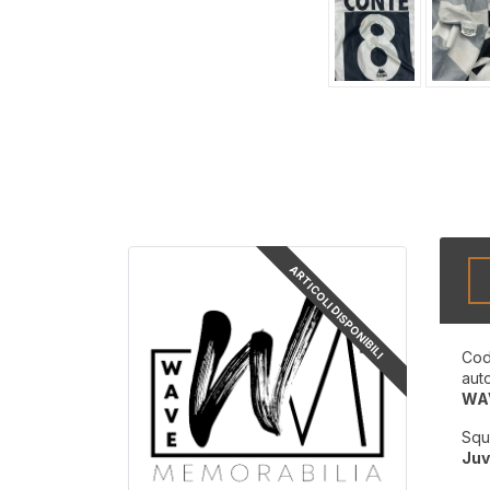
ARTICOLI DISPONIBILI
Cod
aut
WA
Squ
Juv