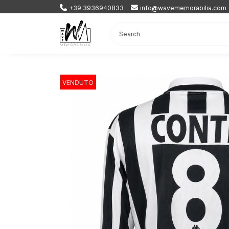
+39 3936940833
info@wavememorabilia.com
VENDUTO