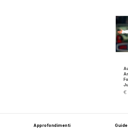
Au
An
Fo
J
€
Approfondimenti
Guide