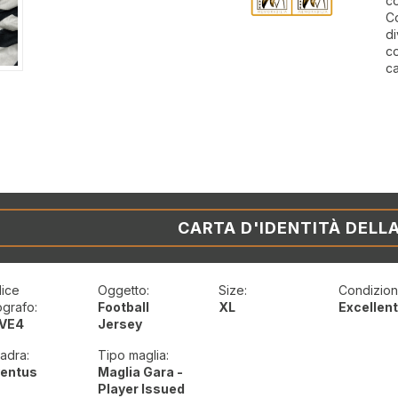
c
Co
di
co
ca
CARTA D'IDENTITÀ DELL
ice
Oggetto:
Size:
Condizioni
ografo:
Football
XL
Excellen
VE4
Jersey
adra:
Tipo maglia:
entus
Maglia Gara -
Player Issued