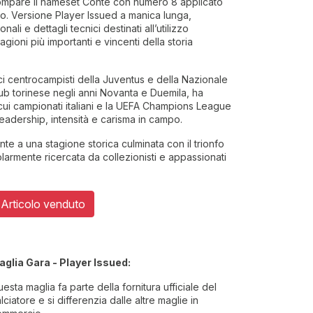
 compare il nameset Conte con numero 8 applicato
. Versione Player Issued a manica lunga,
nali e dettagli tecnici destinati all’utilizzo
agioni più importanti e vincenti della storia
ci centrocampisti della Juventus e della Nazionale
lub torinese negli anni Novanta e Duemila, ha
 cui campionati italiani e la UEFA Champions League
eadership, intensità e carisma in campo.
te a una stagione storica culminata con il trionfo
larmente ricercata da collezionisti e appassionati
Articolo venduto
aglia Gara - Player Issued:
esta maglia fa parte della fornitura ufficiale del
lciatore e si differenzia dalle altre maglie in