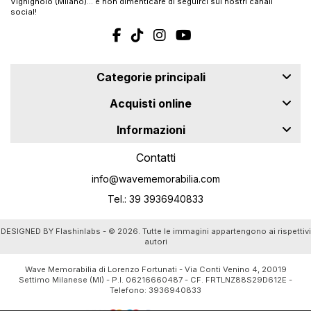
Vighignolo (Milano)… e non dimenticare di seguirci sui nostri canali
social!
Categorie principali
Acquisti online
Informazioni
Contatti
info@wavememorabilia.com
Tel.: 39 3936940833
DESIGNED BY
Flashinlabs
- © 2026. Tutte le immagini appartengono ai rispettivi
autori
Wave Memorabilia di Lorenzo Fortunati - Via Conti Venino 4, 20019
Settimo Milanese (MI) - P.I. 06216660487 - CF. FRTLNZ88S29D612E -
Telefono:
3936940833