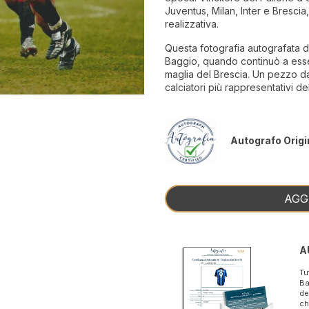
Juventus, Milan, Inter e Brescia
realizzativa.
Questa fotografia autografata d
Baggio, quando continuò a esse
maglia del Brescia. Un pezzo da 
calciatori più rappresentativi del
Autografo Origi
AGG
A
Tu
Ba
de
ch