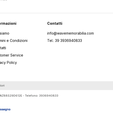
ormazioni
Contatti
 siamo
info@wavememorabilia.com
mini e Condizioni
Tel.: 39 3936940833
atti
tomer Service
vacy Policy
tori
RTLNZ88S29D612E - Telefono:
3936940833