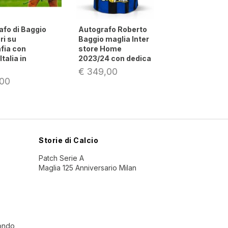
tografo Roberto
Autografo di
Autogra
ggio maglia Inter
Roberto Baggio su
Roberto
ore Home
fotografia con
fotogra
23/24 con dedica
maglia Juventus
Naziona
 349,00
€ 119,00
€ 149,
Storie di Calcio
Patch Serie A
Maglia 125 Anniversario Milan
Mondo