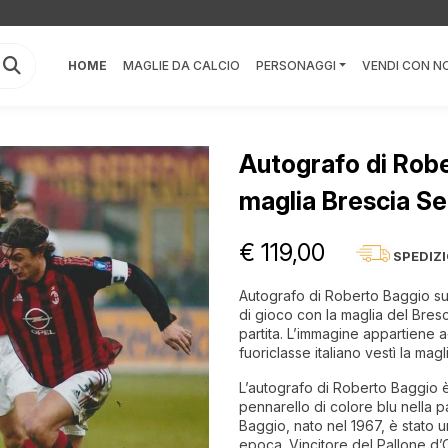
HOME
MAGLIE DA CALCIO
PERSONAGGI
VENDI CON NO
Autografo di Robe
maglia Brescia Se
€ 119,00
SPEDIZ
Autografo di Roberto Baggio su 
di gioco con la maglia del Bres
partita. L’immagine appartiene agl
fuoriclasse italiano vestì la ma
L’autografo di Roberto Baggio è
pennarello di colore blu nella p
Baggio, nato nel 1967, è stato un
epoca. Vincitore del Pallone d’