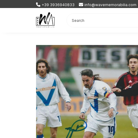
+39 3936940833
info@wavememorabilia.com