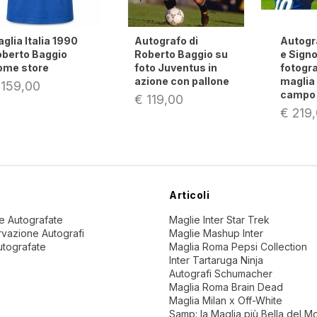
Autografo di
Autografo di Baggio
Au
Roberto Baggio su
e Signori su
Ba
foto Juventus in
fotografia con
st
azione con pallone
maglia Italia in
20
campo
€ 119,00
€
€ 219,00
Articoli
ne Autografate
Maglie Inter Star Trek
vazione Autografi
Maglie Mashup Inter
utografate
Maglia Roma Pepsi Collection
Inter Tartaruga Ninja
Autografi Schumacher
Maglia Roma Brain Dead
Maglia Milan x Off-White
Samp: la Maglia più Bella del 