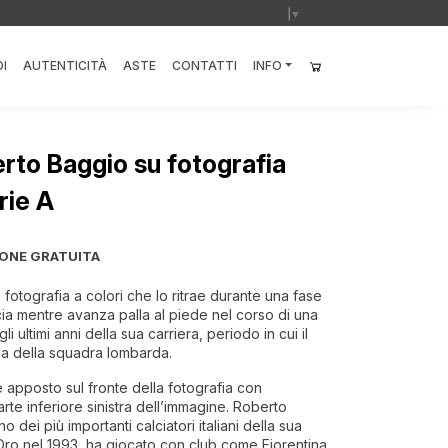
Select Language
▼
I
AUTENTICITÀ
ASTE
CONTATTI
INFO
rto Baggio su fotografia
rie A
IONE GRATUITA
fotografia a colori che lo ritrae durante una fase
cia mentre avanza palla al piede nel corso di una
i ultimi anni della sua carriera, periodo in cui il
glia della squadra lombarda.
 apposto sul fronte della fotografia con
arte inferiore sinistra dell’immagine. Roberto
o dei più importanti calciatori italiani della sua
Oro nel 1993, ha giocato con club come Fiorentina,