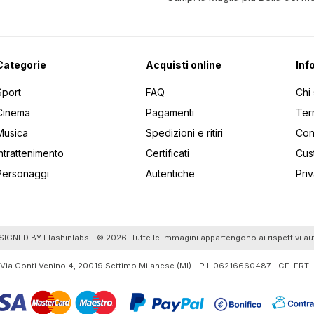
Categorie
Acquisti online
Inf
Sport
FAQ
Chi
Cinema
Pagamenti
Ter
Musica
Spedizioni e ritiri
Cont
Intrattenimento
Certificati
Cus
Personaggi
Autentiche
Pri
utti gli articoli
SIGNED BY
Flashinlabs
- © 2026. Tutte le immagini appartengono ai rispettivi au
 Via Conti Venino 4, 20019 Settimo Milanese (MI) - P.I. 06216660487 - CF. F