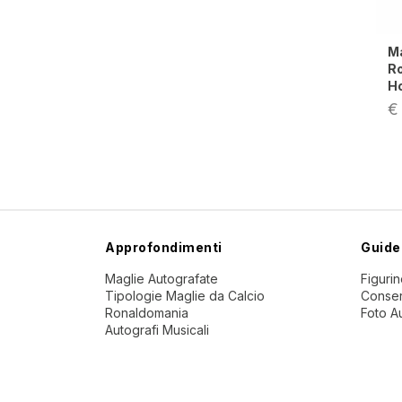
Maglia Italia 1990
Roberto Baggio
Home store
€ 159,00
Approfondimenti
Guide
Maglie Autografate
Figuri
Tipologie Maglie da Calcio
Conser
Ronaldomania
Foto A
Autografi Musicali