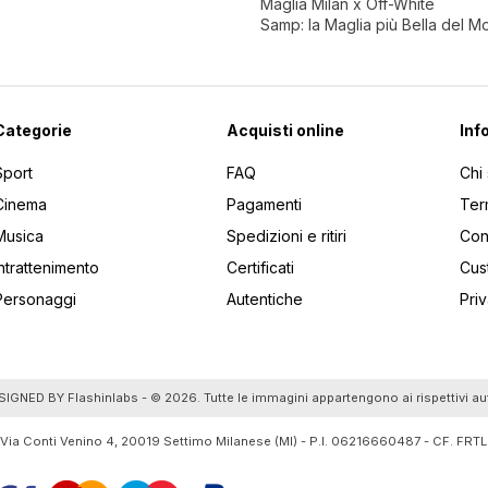
Maglia Milan x Off-White
Samp: la Maglia più Bella del 
Categorie
Acquisti online
Inf
Sport
FAQ
Chi
Cinema
Pagamenti
Ter
Musica
Spedizioni e ritiri
Cont
Intrattenimento
Certificati
Cus
Personaggi
Autentiche
Pri
utti gli articoli
SIGNED BY
Flashinlabs
- © 2026. Tutte le immagini appartengono ai rispettivi au
 Via Conti Venino 4, 20019 Settimo Milanese (MI) - P.I. 06216660487 - CF. F