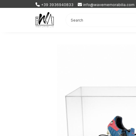
+39 3936940833
info@wavememorabilia.com