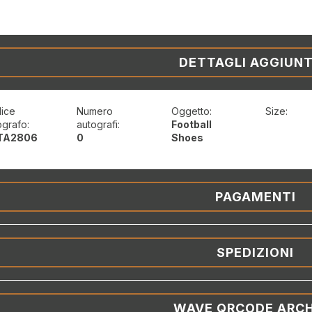
DETTAGLI AGGIUNT
ice
Numero
Oggetto:
Size:
ografo:
autografi:
Football
TA2806
0
Shoes
PAGAMENTI
SPEDIZIONI
WAVE QRCODE ARCH