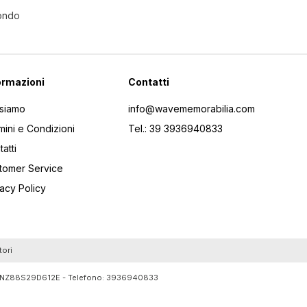
Mondo
ormazioni
Contatti
 siamo
info@wavememorabilia.com
mini e Condizioni
Tel.: 39 3936940833
atti
tomer Service
vacy Policy
tori
RTLNZ88S29D612E - Telefono:
3936940833