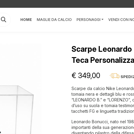
HOME
MAGLIE DA CALCIO
PERSONAGGI
VENDI CON NO
Scarpe Leonardo 
Teca Personalizz
€ 349,00
SPEDI
Scarpe da calcio Nike Leonardo
tomaia nera e dettagli blu e ro
“LEONARDO B.” e “LORENZO”, oltre
d’uso su suola e tomaia testimon
tacchetti FG e linguetta tradizi
Leonardo Bonucci, nato nel 1987 
importanti della sua generazione
diventando pilastro della difes