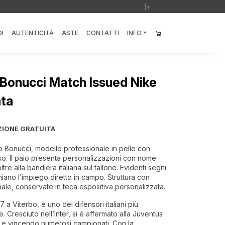
Select Language
▼
I
AUTENTICITÀ
ASTE
CONTATTI
INFO
Bonucci Match Issued Nike
ata
ZIONE GRATUITA
 Bonucci, modello professionale in pelle con
sso. Il paio presenta personalizzazioni con nome
 alla bandiera italiana sul tallone. Evidenti segni
iano l’impiego diretto in campo. Struttura con
onale, conservate in teca espositiva personalizzata.
a Viterbo, è uno dei difensori italiani più
. Cresciuto nell’Inter, si è affermato alla Juventus
a e vincendo numerosi campionati. Con la