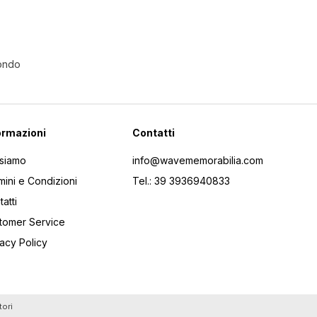
Mondo
ormazioni
Contatti
 siamo
info@wavememorabilia.com
mini e Condizioni
Tel.: 39 3936940833
atti
tomer Service
vacy Policy
tori