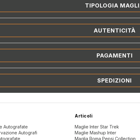
TIPOLOGIA MAGL
AUTENTICITÀ
PAGAMENTI
SPEDIZIONI
Articoli
ne Autografate
Maglie Inter Star Trek
vazione Autografi
Maglie Mashup Inter
utografate
Maglia Roma Pepsi Collection