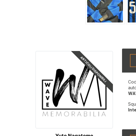
ARTICOLI DISPONIBILI
Cod
aut
WA
Squ
Int
Yuto Nagatomo