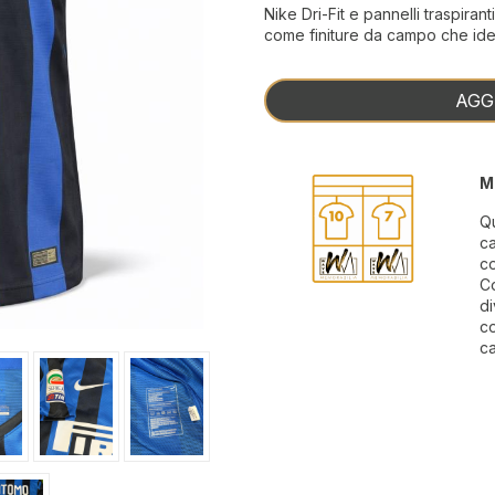
Nike Dri-Fit e pannelli traspiran
come finiture da campo che iden
AGG
M
Qu
ca
c
Co
di
co
ca