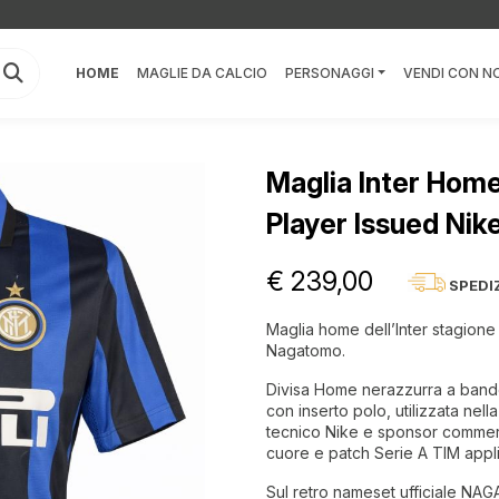
HOME
MAGLIE DA CALCIO
PERSONAGGI
VENDI CON NO
Maglia Inter Ho
Player Issued Nik
€ 239,00
SPEDI
Maglia home dell’Inter stagione
Nagatomo.
Divisa Home nerazzurra a bande
con inserto polo, utilizzata nel
tecnico Nike e sponsor commercia
cuore e patch Serie A TIM appli
Sul retro nameset ufficiale N