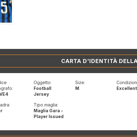
CARTA D'IDENTITÀ DELL
ice
Oggetto:
Size:
Condizioni
ografo:
Football
M
Excellen
VE4
Jersey
adra:
Tipo maglia:
er
Maglia Gara -
Player Issued