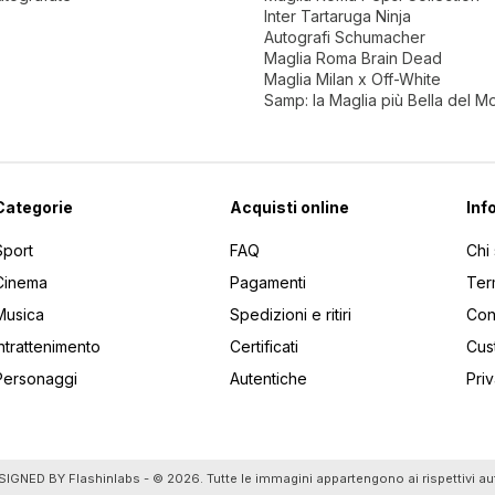
Inter Tartaruga Ninja
Autografi Schumacher
Maglia Roma Brain Dead
Maglia Milan x Off-White
Samp: la Maglia più Bella del 
Categorie
Acquisti online
Inf
Sport
FAQ
Chi
Cinema
Pagamenti
Ter
Musica
Spedizioni e ritiri
Cont
Intrattenimento
Certificati
Cus
Personaggi
Autentiche
Pri
utti gli articoli
SIGNED BY
Flashinlabs
- © 2026. Tutte le immagini appartengono ai rispettivi au