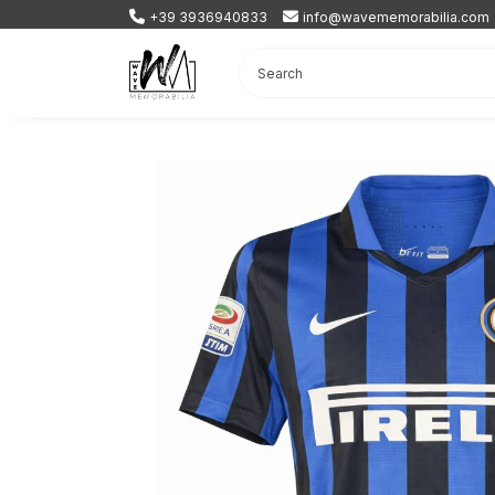
+39 3936940833
info@wavememorabilia.com