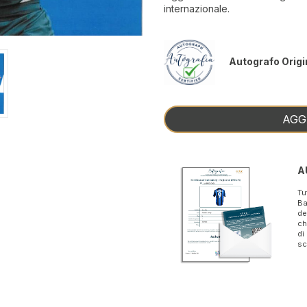
internazionale.
Autografo Origi
AGG
A
Tu
Ba
de
ch
di
sc