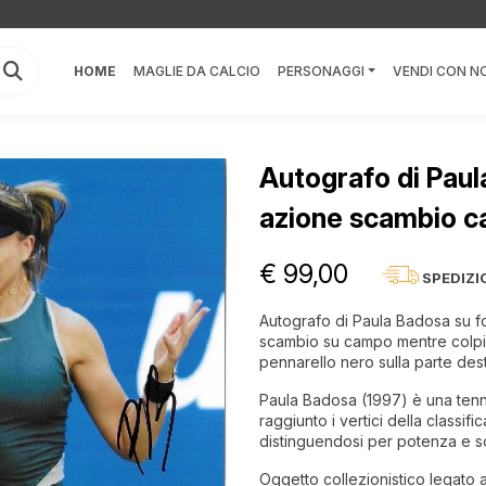
HOME
MAGLIE DA CALCIO
PERSONAGGI
VENDI CON NO
Autografo di Paul
azione scambio 
€ 99,00
SPEDIZI
Autografo di Paula Badosa su fot
scambio su campo mentre colpisc
pennarello nero sulla parte des
Paula Badosa (1997) è una tenn
raggiunto i vertici della classifi
distinguendosi per potenza e s
Oggetto collezionistico legato a