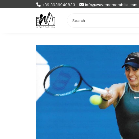
+39 3936940833
info@wavememorabilia.com