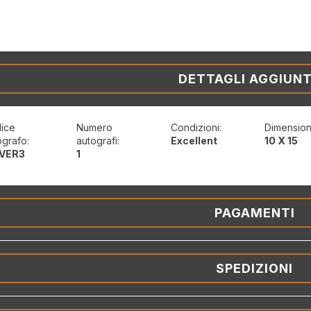
DETTAGLI AGGIUNT
ice
Numero
Condizioni:
Dimension
ografo:
autografi:
Excellent
10 X 15
VER3
1
PAGAMENTI
SPEDIZIONI