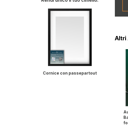
Rendi unico il tuo cimelio:
Altri
Cornice con passepartout
Au
B
fo