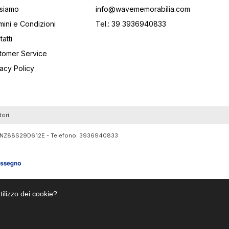
 siamo
info@wavememorabilia.com
mini e Condizioni
Tel.: 39 3936940833
atti
tomer Service
vacy Policy
tori
RTLNZ88S29D612E - Telefono:
3936940833
tilizzo dei cookie?