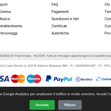
Sport
FAQ
Chi
Cinema
Pagamenti
Ter
Musica
Spedizioni e ritiri
Cont
Intrattenimento
Certificati
Cus
Personaggi
Autentiche
Pri
utti gli articoli
SIGNED BY
Flashinlabs
- © 2026. Tutte le immagini appartengono ai rispettivi au
 Via Conti Venino 4, 20019 Settimo Milanese (MI) - P.I. 06216660487 - CF. F
za Google Analytics per analizzare il traffico in modo anonimo. Accetti l'u
Accetta
Rifiuta