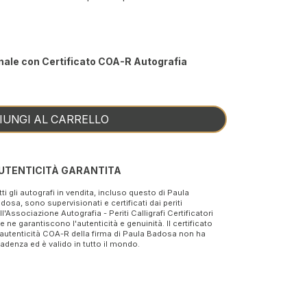
nale con Certificato COA-R Autografia
IUNGI AL CARRELLO
UTENTICITÀ GARANTITA
tti gli autografi in vendita, incluso questo di Paula
dosa, sono supervisionati e certificati dai periti
ll'Associazione Autografia - Periti Calligrafi Certificatori
e ne garantiscono l'autenticità e genuinità. Il certificato
 autenticità COA-R della firma di Paula Badosa non ha
adenza ed è valido in tutto il mondo.