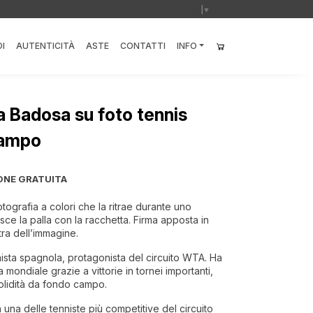
Select Language
▼
I
AUTENTICITÀ
ASTE
CONTATTI
INFO
a Badosa su foto tennis
campo
ONE GRATUITA
ografia a colori che la ritrae durante uno
e la palla con la racchetta. Firma apposta in
tra dell’immagine.
ista spagnola, protagonista del circuito WTA. Ha
ca mondiale grazie a vittorie in tornei importanti,
olidità da fondo campo.
 una delle tenniste più competitive del circuito