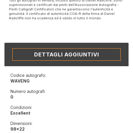
Tutti gli autografi in vendita, incluso questo di Daniel Radcliffe, sono
supervisionati e certificati dai periti dell'Associazione Autografia -
Periti Calligrafi Certificatori che ne garantiscono l'autenticità e
genuinità. Il certificato di autenticità COA-R della firma di Daniel
Radcliffe non ha scadenza ed è valido in tutto il mondo.
DETTAGLI AGGIUNTIVI
Codice autografo:
WAVENG
Numero autografi:
0
Condizioni:
Excellent
Dimensioni:
98x22