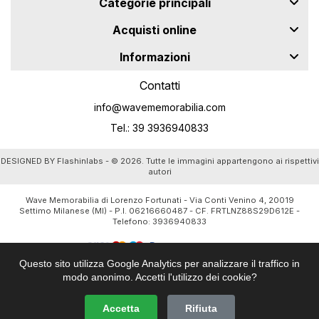
Categorie principali
Acquisti online
Informazioni
Contatti
info@wavememorabilia.com
Tel.: 39 3936940833
DESIGNED BY
Flashinlabs
- © 2026. Tutte le immagini appartengono ai rispettivi
autori
Wave Memorabilia di Lorenzo Fortunati - Via Conti Venino 4, 20019
Settimo Milanese (MI) - P.I. 06216660487 - CF. FRTLNZ88S29D612E -
Telefono:
3936940833
Questo sito utilizza Google Analytics per analizzare il traffico in
modo anonimo. Accetti l'utilizzo dei cookie?
Accetta
Rifiuta