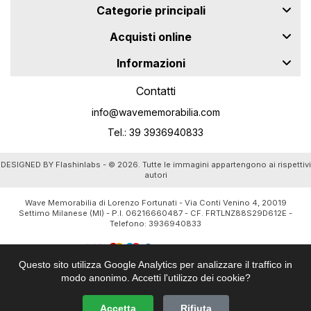
Categorie principali
Acquisti online
Informazioni
Contatti
info@wavememorabilia.com
Tel.: 39 3936940833
DESIGNED BY
Flashinlabs
- © 2026. Tutte le immagini appartengono ai rispettivi
autori
Wave Memorabilia di Lorenzo Fortunati - Via Conti Venino 4, 20019
Settimo Milanese (MI) - P.I. 06216660487 - CF. FRTLNZ88S29D612E -
Telefono:
3936940833
Questo sito utilizza Google Analytics per analizzare il traffico in
modo anonimo. Accetti l'utilizzo dei cookie?
Accetta
Rifiuta