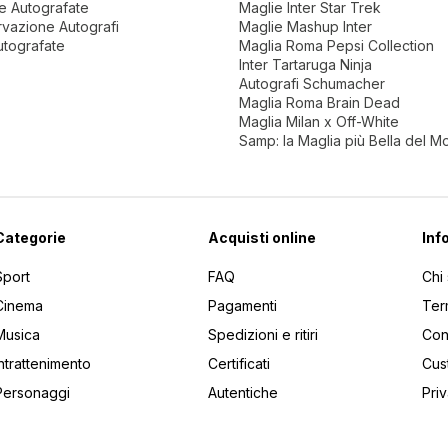
ne Autografate
Maglie Inter Star Trek
vazione Autografi
Maglie Mashup Inter
utografate
Maglia Roma Pepsi Collection
Inter Tartaruga Ninja
Autografi Schumacher
Maglia Roma Brain Dead
Maglia Milan x Off-White
Samp: la Maglia più Bella del 
Categorie
Acquisti online
Inf
Sport
FAQ
Chi
Cinema
Pagamenti
Ter
Musica
Spedizioni e ritiri
Cont
Intrattenimento
Certificati
Cus
Personaggi
Autentiche
Pri
utti gli articoli