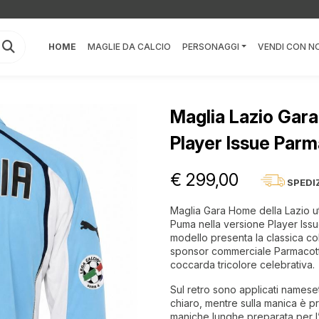
HOME
MAGLIE DA CALCIO
PERSONAGGI
VENDI CON NO
Maglia Lazio Gar
Player Issue Par
€ 299,00
SPEDI
Maglia Gara Home della Lazio ut
Puma nella versione Player Issue
modello presenta la classica col
sponsor commerciale Parmacotto
coccarda tricolore celebrativa.
Sul retro sono applicati namese
chiaro, mentre sulla manica è p
maniche lunghe preparata per l’u