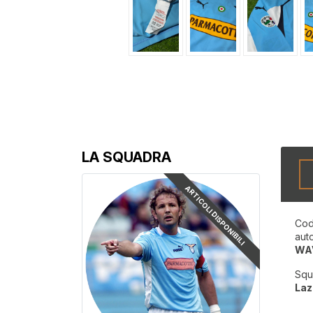
LA SQUADRA
ARTICOLI DISPONIBILI
Cod
aut
WA
Squ
Laz