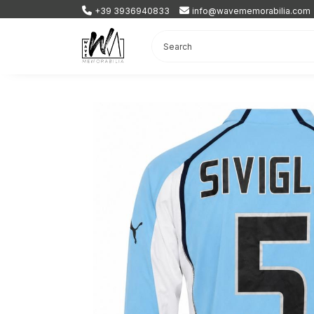
+39 3936940833
info@wavememorabilia.com