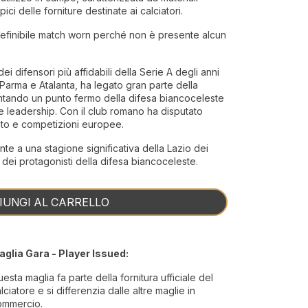
pici delle forniture destinate ai calciatori.
definibile match worn perché non è presente alcun
ei difensori più affidabili della Serie A degli anni
arma e Atalanta, ha legato gran parte della
ventando un punto fermo della difesa biancoceleste
a e leadership. Con il club romano ha disputato
to e competizioni europee.
te a una stagione significativa della Lazio dei
 dei protagonisti della difesa biancoceleste.
IUNGI AL CARRELLO
aglia Gara - Player Issued:
esta maglia fa parte della fornitura ufficiale del
lciatore e si differenzia dalle altre maglie in
ommercio.