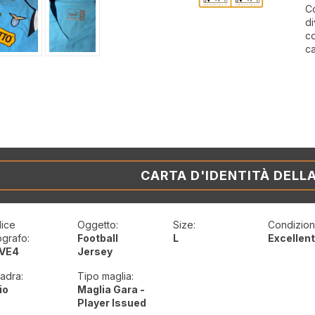
Co
di
co
ca
CARTA D'IDENTITÀ DELL
ice
Oggetto:
Size:
Condizioni
ografo:
Football
L
Excellen
VE4
Jersey
adra:
Tipo maglia:
io
Maglia Gara -
Player Issued