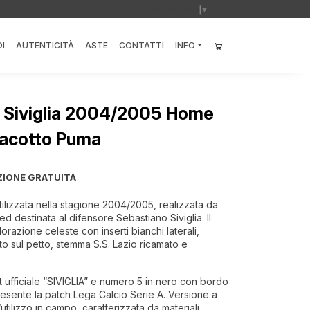
Select Language
▼
I
AUTENTICITÀ
ASTE
CONTATTI
INFO
a Siviglia 2004/2005 Home
macotto Puma
ZIONE GRATUITA
ilizzata nella stagione 2004/2005, realizzata da
d destinata al difensore Sebastiano Siviglia. Il
orazione celeste con inserti bianchi laterali,
 sul petto, stemma S.S. Lazio ricamato e
t ufficiale “SIVIGLIA” e numero 5 in nero con bordo
resente la patch Lega Calcio Serie A. Versione a
tilizzo in campo, caratterizzata da materiali